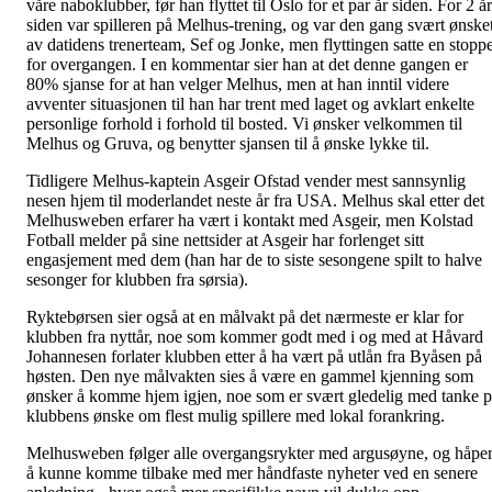
våre naboklubber, før han flyttet til Oslo for et par år siden. For 2 år
siden var spilleren på Melhus-trening, og var den gang svært ønske
av datidens trenerteam, Sef og Jonke, men flyttingen satte en stopp
for overgangen. I en kommentar sier han at det denne gangen er
80% sjanse for at han velger Melhus, men at han inntil videre
avventer situasjonen til han har trent med laget og avklart enkelte
personlige forhold i forhold til bosted. Vi ønsker velkommen til
Melhus og Gruva, og benytter sjansen til å ønske lykke til.
Tidligere Melhus-kaptein Asgeir Ofstad vender mest sannsynlig
nesen hjem til moderlandet neste år fra USA. Melhus skal etter det
Melhusweben erfarer ha vært i kontakt med Asgeir, men Kolstad
Fotball melder på sine nettsider at Asgeir har forlenget sitt
engasjement med dem (han har de to siste sesongene spilt to halve
sesonger for klubben fra sørsia).
Ryktebørsen sier også at en målvakt på det nærmeste er klar for
klubben fra nyttår, noe som kommer godt med i og med at Håvard
Johannesen forlater klubben etter å ha vært på utlån fra Byåsen på
høsten. Den nye målvakten sies å være en gammel kjenning som
ønsker å komme hjem igjen, noe som er svært gledelig med tanke 
klubbens ønske om flest mulig spillere med lokal forankring.
Melhusweben følger alle overgangsrykter med argusøyne, og håpe
å kunne komme tilbake med mer håndfaste nyheter ved en senere