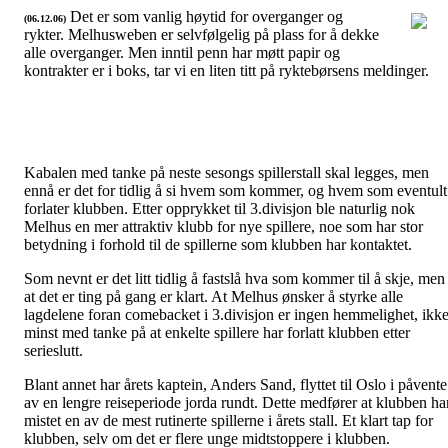
Det er som vanlig høytid for overganger og
(06.12.06)
rykter. Melhusweben er selvfølgelig på plass for å dekke
Senior Herrer
alle overganger. Men inntil penn har møtt papir og
kontrakter er i boks, tar vi en liten titt på ryktebørsens meldinger.
Kabalen med tanke på neste sesongs spillerstall skal legges, men
ennå er det for tidlig å si hvem som kommer, og hvem som eventult
forlater klubben. Etter opprykket til 3.divisjon ble naturlig nok
Melhus en mer attraktiv klubb for nye spillere, noe som har stor
betydning i forhold til de spillerne som klubben har kontaktet.
Som nevnt er det litt tidlig å fastslå hva som kommer til å skje, men
at det er ting på gang er klart. At Melhus ønsker å styrke alle
lagdelene foran comebacket i 3.divisjon er ingen hemmelighet, ikk
minst med tanke på at enkelte spillere har forlatt klubben etter
serieslutt.
Blant annet har årets kaptein, Anders Sand, flyttet til Oslo i påvente
av en lengre reiseperiode jorda rundt. Dette medfører at klubben ha
mistet en av de mest rutinerte spillerne i årets stall. Et klart tap for
klubben, selv om det er flere unge midtstoppere i klubben.