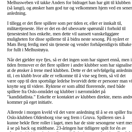
Melhusweben vil takke Anders for bidraget han har gitt til klubben
(så langt), og ønsker ham god tur og velkommen hjem ved en sene
anledning.
I tillegg er det flere spillere som per tiden er, eller er innkalt til,
militærtjeneste. Her er det en del ubesvarte spørsmål i forhold til
tjenestested hos enkelte, men dette vil uansett vanskeliggjøre
muligheten for disse spillerne til å bidra neste sesong. På nyåret er
Mats Berg ferdig med sin tjeneste og vender forhåpentligvis tilbake
for fullt i Melhustrøya.
Når det gjelder nye fjes, så er det ingen som har signert ennå, men i
tiden fremover er det flere spillere i andre klubber som har signalise
at de ønsker å trene med klubben. Dette er det selvfølgelig anledni
til, i en klubb hvor alle er velkomne til å vise seg frem, så vil det
være opp til den sportslige ledelse hvorvidt dette er personer man vi
knytte seg til videre. Ryktene er som alltid florerende, med både
spillere fra Oslo-området og klubber i nærområdet på
"kandidatlista." Enkelte er kontaktet av klubben direkte, mens andr
kommer på eget initiativ.
Allerede i morgen kveld vil det være anledning til å se en spiller fra
Oslo-klubben Oldenborg vise seg frem i Gruva. Spilleren sies å
kunne bekle flere roller i laget, men har de siste sesongene vært me
å se på back og midtbane. 23-åringen har tidligere spilt for én av