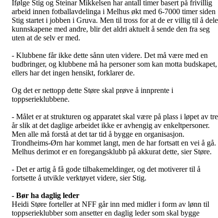
Ifølge Stig og Steinar Mikkelsen har antall timer basert på frivillig
arbeid innen fotballavdelinga i Melhus økt med 6-7000 timer siden
Stig startet i jobben i Gruva. Men til tross for at de er villig til å dele
kunnskapene med andre, blir det aldri aktuelt å sende den fra seg
uten at de selv er med.
- Klubbene får ikke dette sånn uten videre. Det må være med en
budbringer, og klubbene må ha personer som kan motta budskapet,
ellers har det ingen hensikt, forklarer de.
Og det er nettopp dette Støre skal prøve å innprente i
toppserieklubbene.
- Målet er at strukturen og apparatet skal være på plass i løpet av tre
år slik at det daglige arbeidet ikke er avhengig av enkeltpersoner.
Men alle må forstå at det tar tid å bygge en organisasjon.
Trondheims-Ørn har kommet langt, men de har fortsatt en vei å gå.
Melhus derimot er en foregangsklubb på akkurat dette, sier Støre.
- Det er artig å få gode tilbakemeldinger, og det motiverer til å
fortsette å utvikle verktøyet videre, sier Stig.
- Bør ha daglig leder
Heidi Støre forteller at NFF går inn med midler i form av lønn til
toppserieklubber som ansetter en daglig leder som skal bygge