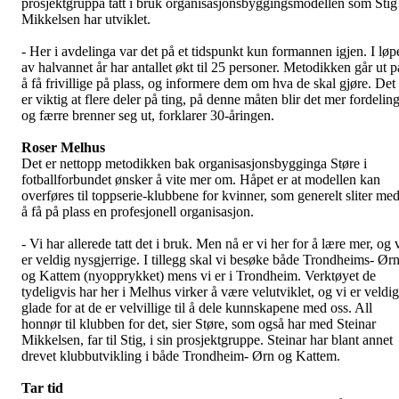
prosjektgruppa tatt i bruk organisasjonsbyggingsmodellen som Stig
Mikkelsen har utviklet.
- Her i avdelinga var det på et tidspunkt kun formannen igjen. I løp
av halvannet år har antallet økt til 25 personer. Metodikken går ut p
å få frivillige på plass, og informere dem om hva de skal gjøre. Det
er viktig at flere deler på ting, på denne måten blir det mer fordelin
og færre brenner seg ut, forklarer 30-åringen.
Roser Melhus
Det er nettopp metodikken bak organisasjonsbygginga Støre i
fotballforbundet ønsker å vite mer om. Håpet er at modellen kan
overføres til toppserie-klubbene for kvinner, som generelt sliter me
å få på plass en profesjonell organisasjon.
- Vi har allerede tatt det i bruk. Men nå er vi her for å lære mer, og 
er veldig nysgjerrige. I tillegg skal vi besøke både Trondheims- Ør
og Kattem (nyopprykket) mens vi er i Trondheim. Verktøyet de
tydeligvis har her i Melhus virker å være velutviklet, og vi er veldig
glade for at de er velvillige til å dele kunnskapene med oss. All
honnør til klubben for det, sier Støre, som også har med Steinar
Mikkelsen, far til Stig, i sin prosjektgruppe. Steinar har blant annet
drevet klubbutvikling i både Trondheim- Ørn og Kattem.
Tar tid