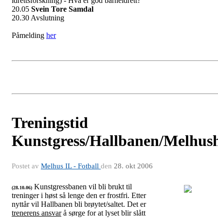
idrettsforskning) - Hva er god barneidrett?
20.05
Svein Tore Samdal
20.30 Avslutning
Påmelding
her
Treningstid
Kunstgress/Hallbanen/Melhush
Postet av
Melhus IL - Fotball
den
28. okt 2006
Kunstgressbanen vil bli brukt til
(28.10.06)
treninger i høst så lenge den er frostfri. Etter
Treningstid vinter 2006/2006
nyttår vil Hallbanen bli brøytet/saltet. Det er
trenerens ansvar
å sørge for at lyset blir slått