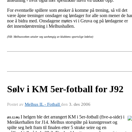
anledning - hvor også mer spesifikke navn vil dukke opp.
For eventuelle spillere som ønsker å komme på trening, så vil det
være åpne treninger onsdager og lørdager for alle som mener de ha
noe å bidra med. Onsdagene møtes vi i Gruva og på lørdagene er
det innendørstrening i Melhushallen.
(NB: Melhusweben uttaler seg uavhengig av klubbens sportslige ledelse)
Sølv i KM 5er-fotball for J92
Postet av
Melhus IL - Fotball
den
3. des 2006
I helgen ble det arrangert KM i 5er-fotball (five-a-side) i
(03.12.06)
Meråkerhallen for J14. Melhus storspilte på kunstgresset og
J92
spilte seg helt fram til finalen etter 5 strake seire og en