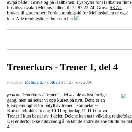
av/på både i Gruva og på Hallbanen. Lysbryter for Hallbanen finne
hos tilsynsvakt i Melhus-hallen, tlf 72 87 22 24. Gruva
SKAL
brukes til garderober. Fordelt treningstid for Melhushallen er også
klar. Alle treningstider finner du her
.
Trenerkurs - Trener 1, del 4
Postet av
Melhus IL - Fotball
den
27. okt 2006
Trenerkurs - Trener 1, del 4 - ble avlyst forrige
(27.10.06)
gang, men nå setter vi opp kurset på nytt. Dette er en
Fotball-styret
kjempemulighet for påfyll av trener - kompetanse.
Kurset avholdes fredag 10.11 og lørdag 11.11 i Gruva.
Trener I kurs består av 4 deler. Delene kan tas i vilkårlig rekkefølge
Det er derfor ikke nødvendig å ha tatt de andre delene før du tar del
4.