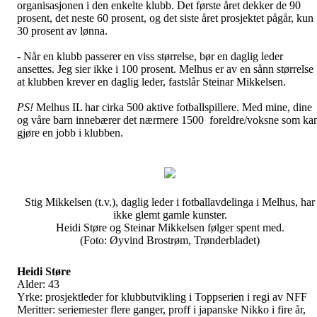
organisasjonen i den enkelte klubb. Det første året dekker de 90
prosent, det neste 60 prosent, og det siste året prosjektet pågår, kun
30 prosent av lønna.
- Når en klubb passerer en viss størrelse, bør en daglig leder
ansettes. Jeg sier ikke i 100 prosent. Melhus er av en sånn størrelse
at klubben krever en daglig leder, fastslår Steinar Mikkelsen.
PS!
Melhus IL har cirka 500 aktive fotballspillere. Med mine, dine
og våre barn innebærer det nærmere 1500 foreldre/voksne som ka
gjøre en jobb i klubben.
Stig Mikkelsen (t.v.), daglig leder i fotballavdelinga i Melhus, har
ikke glemt gamle kunster.
Heidi Støre og Steinar Mikkelsen følger spent med.
(Foto: Øyvind Brostrøm, Trønderbladet)
Heidi Støre
Alder: 43
Yrke: prosjektleder for klubbutvikling i Toppserien i regi av NFF
Meritter: seriemester flere ganger, proff i japanske Nikko i fire år,