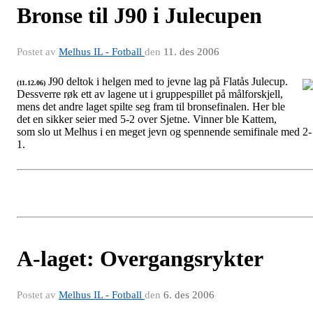
Bronse til J90 i Julecupen
Postet av
Melhus IL - Fotball
den
11. des 2006
J90 deltok i helgen med to jevne lag på Flatås Julecup.
(11.12.06)
Dessverre røk ett av lagene ut i gruppespillet på målforskjell,
J90
mens det andre laget spilte seg fram til bronsefinalen. Her ble
det en sikker seier med 5-2 over Sjetne. Vinner ble Kattem,
som slo ut Melhus i en meget jevn og spennende semifinale med 2-
1.
A-laget: Overgangsrykter
Postet av
Melhus IL - Fotball
den
6. des 2006