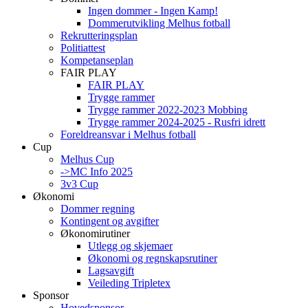
Ingen dommer - Ingen Kamp!
Dommerutvikling Melhus fotball
Rekrutteringsplan
Politiattest
Kompetanseplan
FAIR PLAY
FAIR PLAY
Trygge rammer
Trygge rammer 2022-2023 Mobbing
Trygge rammer 2024-2025 - Rusfri idrett
Foreldreansvar i Melhus fotball
Cup
Melhus Cup
->MC Info 2025
3v3 Cup
Økonomi
Dommer regning
Kontingent og avgifter
Økonomirutiner
Utlegg og skjemaer
Økonomi og regnskapsrutiner
Lagsavgift
Veileding Tripletex
Sponsor
Hovedsponsor