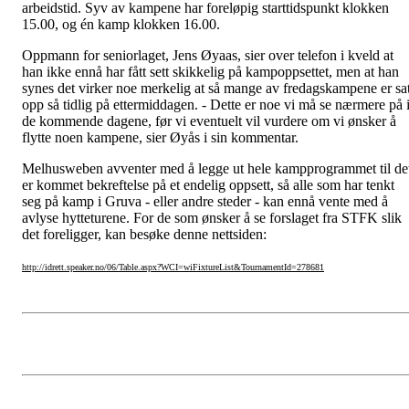
arbeidstid. Syv av kampene har foreløpig starttidspunkt klokken
15.00, og én kamp klokken 16.00.
Oppmann for seniorlaget, Jens Øyaas, sier over telefon i kveld at
han ikke ennå har fått sett skikkelig på kampoppsettet, men at han
synes det virker noe merkelig at så mange av fredagskampene er sat
opp så tidlig på ettermiddagen. - Dette er noe vi må se nærmere på 
de kommende dagene, før vi eventuelt vil vurdere om vi ønsker å
flytte noen kampene, sier Øyås i sin kommentar.
Melhusweben avventer med å legge ut hele kampprogrammet til de
er kommet bekreftelse på et endelig oppsett, så alle som har tenkt
seg på kamp i Gruva - eller andre steder - kan ennå vente med å
avlyse hytteturene. For de som ønsker å se forslaget fra STFK slik
det foreligger, kan besøke denne nettsiden:
http://idrett.speaker.no/06/Table.aspx?WCI=wiFixtureList&TournamentId=278681