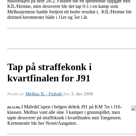
målforskjell på hele 28-2. Finalen ble ett spennende oppgjør mot
KIL/Hemne, men dessverre ble det tap 0-1 i en kamp som
Melhusjentene hadde fortjent ett bedre resultat i. KIL/Hemne ble
dermed krestmester både i 11er og 5er i år.
Tap på straffekonk i
kvartfinalen for J91
Postet av
Melhus IL - Fotball
den
3. des 2006
I MalvikCupen i helgen deltok J91 på KM 7er i J16-
(03.12.06)
klassen. Melhus vant alle sine 3 kamper i grunnspillet, men
J91
tapte dessverre på straffekonk i kvartfinalen mot Tangmoen.
Kretsmestre ble her Neset/Aasguten.