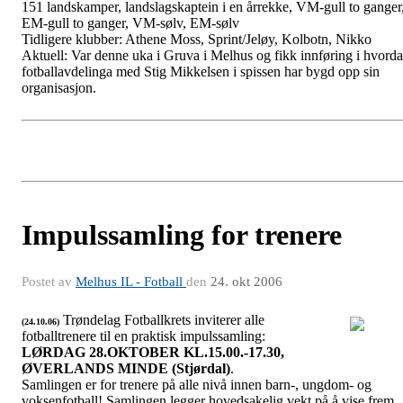
151 landskamper, landslagskaptein i en årrekke, VM-gull to ganger
EM-gull to ganger, VM-sølv, EM-sølv
Tidligere klubber: Athene Moss, Sprint/Jeløy, Kolbotn, Nikko
Aktuell: Var denne uka i Gruva i Melhus og fikk innføring i hvord
fotballavdelinga med Stig Mikkelsen i spissen har bygd opp sin
organisasjon.
Impulssamling for trenere
Postet av
Melhus IL - Fotball
den
24. okt 2006
Trøndelag Fotballkrets inviterer alle
(24.10.06)
fotballtrenere til en praktisk impulssamling:
Trøndelag Fotball-krets
LØRDAG 28.OKTOBER KL.15.00.-17.30,
ØVERLANDS MINDE (Stjørdal)
.
Samlingen er for trenere på alle nivå innen barn-, ungdom- og
voksenfotball! Samlingen legger hovedsakelig vekt på å vise frem