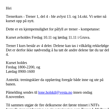
Hei
Trenerkurs - Trener 1, del 4 - ble avlyst 13. og 14.okt. Vi setter nå
kurset opp på nytt.
Dette er en kjempemulighet for påfyll av trener - kompetanse:
Kurset avholdes Fredag 10.11 og lørdag 11.11 i Gruva.
Trener I kurs består av 4 deler. Delene kan tas i vilkårlig rekkefølge
Det er derfor ikke nødvendig å ha tatt de andre delene før du tar del
4.
Kurset holdes
Fredag 1800-2200, og
Lørdag 0900-1600
Antrekk: treningsklær da opplæring foregår både inne og ute på
banen.
Påmelding sendes til
lone.holskil@vesta.no
innen ondag
8.november.
Til sammen utgjør de fire delkursene det første trinnet i NFFs