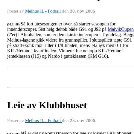
Postet av
Melhus IL - Fotball
den
30. nov 2006
Så fort utesesongen er over, så starter sesongen for
(30.11.06)
innendørscuper. Sist helg deltok både G91 og J92 på
MalvikCupen
(7'er) i Abrahallen, som er den største innecupen i Trøndelag. Begg
Melhus-lagene gikk videre fra grunnspillet. I sluttspillett tapte G91
på straffekonk mot Tiller i 1/8-finalen, mens J92 røk med 0-1 for
KIL/Hemne i kvartfinalen. Vinnere ble nettopp KIL/Hemne i
jenteklassen (J15) og Nardo i gutteklassen (KM G16).
Leie av Klubbhuset
Postet av
Melhus IL - Fotball
den
23. nov 2006
Nå er det ny kontaktperson for leie av lokaler i Klubbhuset;
(23.11.06)