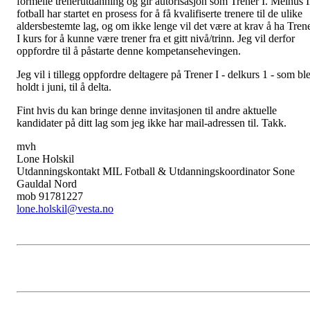
formelle trenerutdanning og gir autorisasjon som Trener I. Melhus 
fotball har startet en prosess for å få kvalifiserte trenere til de ulike
aldersbestemte lag, og om ikke lenge vil det være at krav å ha Tren
I kurs for å kunne være trener fra et gitt nivå/trinn. Jeg vil derfor
oppfordre til å påstarte denne kompetansehevingen.
Jeg vil i tillegg oppfordre deltagere på Trener I - delkurs 1 - som bl
holdt i juni, til å delta.
Fint hvis du kan bringe denne invitasjonen til andre aktuelle
kandidater på ditt lag som jeg ikke har mail-adressen til. Takk.
mvh
Lone Holskil
Utdanningskontakt MIL Fotball & Utdanningskoordinator Sone
Gauldal Nord
mob 91781227
lone.holskil@vesta.no