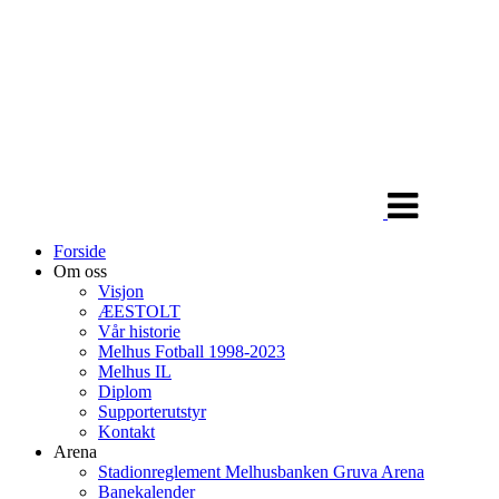
Veksle
navigasjon
Forside
Om oss
Visjon
ÆESTOLT
Vår historie
Melhus Fotball 1998-2023
Melhus IL
Diplom
Supporterutstyr
Kontakt
Arena
Stadionreglement Melhusbanken Gruva Arena
Banekalender