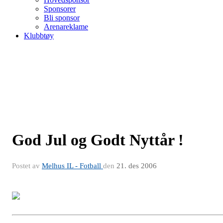
Sponsorer
Bli sponsor
Arenareklame
Klubbtøy
God Jul og Godt Nyttår !
Postet av
Melhus IL - Fotball
den
21. des 2006