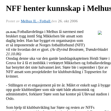
NFF henter kunnskap i Melhu
Postet av
Melhus IL - Fotball
den
26. okt 2006
Fotballavdelinga i Melhus lå nærmest med
(26.10.06)
brukket rygg inntil Stig Mikkelsen ble ansatt som
Samarbeid med NFF
daglig leder. Han har bygget en organisasjon som
er så imponerende at Norges fotballforbund (NFF)
vil vite hvordan det er gjort.
(Av Øyvind Brostrøm, Trønderbladet
21.10.06)
Onsdag denne uka var den gamle landslagskapteinen Heidi Støre i
Gruva for å få et innblikk i verktøyet Mikkelsen og fotballavdeling
har benyttet det siste halvannet året. Støre ble i september i fjor av
NFF ansatt som prosjektleder for klubbutvikling i Toppserien for
kvinner.
- Stillingen er et engasjement på tre år. Målet er enkelt sagt å bygge
opp gode klubbmiljøer som står støtt både økonomisk og
administrativt, forklarer Støre som har kontor på Ullevaal stadion i
Oslo.
Som hjelp til klubbutvikling har Støre og resten av NFFs