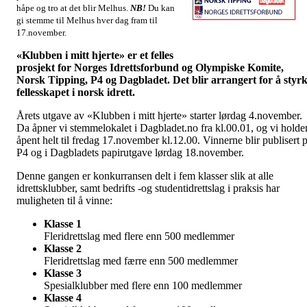
håpe og tro at det blir Melhus.
NB!
Du kan
gi stemme til Melhus hver dag fram til
17.november.
Stem på Melhus som klubben i ditt hjerte!
«Klubben i mitt hjerte» er et felles
prosjekt for Norges Idrettsforbund og Olympiske Komite,
Norsk Tipping, P4 og Dagbladet. Det blir arrangert for å styr
fellesskapet i norsk idrett.
Årets utgave av «Klubben i mitt hjerte» starter lørdag 4.november.
Da åpner vi stemmelokalet i Dagbladet.no fra kl.00.01, og vi holde
åpent helt til fredag 17.november kl.12.00. Vinnerne blir publisert 
P4 og i Dagbladets papirutgave lørdag 18.november.
Denne gangen er konkurransen delt i fem klasser slik at alle
idrettsklubber, samt bedrifts -og studentidrettslag i praksis har
muligheten til å vinne:
Klasse 1
Fleridrettslag med flere enn 500 medlemmer
Klasse 2
Fleridrettslag med færre enn 500 medlemmer
Klasse 3
Spesialklubber med flere enn 100 medlemmer
Klasse 4