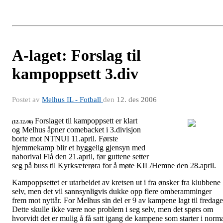
A-laget: Forslag til
kampoppsett 3.div
Postet av
Melhus IL - Fotball
den
12. des 2006
Forslaget til kampoppsett er klart
(12.12.06)
og Melhus åpner comebacket i 3.divisjon
borte mot NTNUI 11.april. Første
Kampoppsett 3.divisjon 2007
hjemmekamp blir et hyggelig gjensyn med
naborival Flå den 21.april, før guttene setter
seg på buss til Kyrksæterøra for å møte KIL/Hemne den 28.april.
Kampoppsettet er utarbeidet av kretsen ut i fra ønsker fra klubbene
selv, men det vil sannsynligvis dukke opp flere omberamminger
frem mot nyttår. For Melhus sin del er 9 av kampene lagt til fredage
Dette skulle ikke være noe problem i seg selv, men det spørs om
hvorvidt det er mulig å få satt igang de kampene som starter i norm