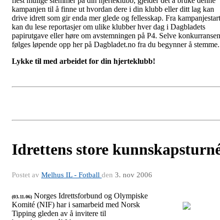
flest mulige stemmer på din hjerteklubb, gjelder det å bruke denne
kampanjen til å finne ut hvordan dere i din klubb eller ditt lag kan
drive idrett som gir enda mer glede og fellesskap. Fra kampanjestar
kan du lese reportasjer om ulike klubber hver dag i Dagbladets
papirutgave eller høre om avstemningen på P4. Selve konkurranse
følges løpende opp her på Dagbladet.no fra du begynner å stemme.
Lykke til med arbeidet for din hjerteklubb!
Idrettens store kunnskapsturn
Postet av
Melhus IL - Fotball
den
3. nov 2006
Norges Idrettsforbund og Olympiske
(03.11.06)
Komité (NIF) har i samarbeid med Norsk
Tipping gleden av å invitere til