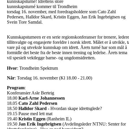
kunnskapsturné! Idrettens store
Idrettens store kunnskapsturné
kunnskapsturné kommer til Trondheim
torsdag 16. november, med foredragsholdere som Cato Zahl
Pedersen, Halldor Skard, Kristin Eggen, Jan Erik Ingebrigtsen og
Svein Tore Samdal.
Kunnskapsturneen er en serie regionskonferanser for trenere, ledere
tillitsvalgte og engasjerte foreldre i norsk idrett. Målet er å utvikle, t
vare på og utveksle kunnskap om idrett. Årets turné har som mål å
formidle det beste fra de beste innen trening og ledelse. Årets tema
vil spesielt vektlegge barne- og ungdomsidretten.
Hvor
: Trondheim Spektrum
Når
: Torsdag 16. november (Kl 18.00 - 21.00)
Program
:
Konferansier Asle Berteig
18.00
Karl-Arne Johannessen
18.05
Cato Zahl Pedersen
18.50
Halldor Skard
- Hvordan skape idrettsglede?
19.15 Pause med lett mat
19.40
Kristin Eggen
(Ranheim IL)
19.50
Jan Erik Ingebrigtsen
(Avdelingsleder NTNU: Senter for