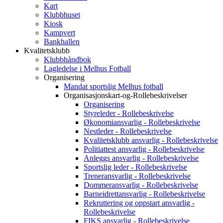
Kart
Klubbhuset
Kiosk
Kampvert
Bankhallen
Kvalitetsklubb
Klubbhåndbok
Lagledelse i Melhus Fotball
Organisering
Mandat sportslig Melhus fotball
Organisasjonskart-og-Rollebeskrivelser
Organisering
Styreleder - Rollebeskrivelse
Økonomiansvarlig - Rollebeskrivelse
Nestleder - Rollebeskrivelse
Kvalitetsklubb ansvarlig - Rollebeskrivelse
Politiattest ansvarlig - Rollebeskrivelse
Anleggs ansvarlig - Rollebeskrivelse
Sportslig leder - Rollebeskrivelse
Treneransvarlig - Rollebeskrivelse
Dommeransvarlig - Rollebeskrivelse
Barneidrettansvarlig - Rollebeskrivelse
Rekruttering og oppstart ansvarlig -
Rollebeskrivelse
FIKS ansvarlig - Rollebeskrivelse