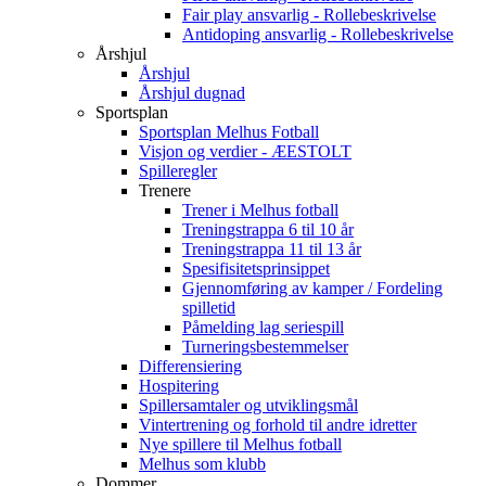
Fair play ansvarlig - Rollebeskrivelse
Antidoping ansvarlig - Rollebeskrivelse
Årshjul
Årshjul
Årshjul dugnad
Sportsplan
Sportsplan Melhus Fotball
Visjon og verdier - ÆESTOLT
Spilleregler
Trenere
Trener i Melhus fotball
Treningstrappa 6 til 10 år
Treningstrappa 11 til 13 år
Spesifisitetsprinsippet
Gjennomføring av kamper / Fordeling
spilletid
Påmelding lag seriespill
Turneringsbestemmelser
Differensiering
Hospitering
Spillersamtaler og utviklingsmål
Vintertrening og forhold til andre idretter
Nye spillere til Melhus fotball
Melhus som klubb
Dommer