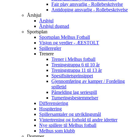
Fair play ansvarlig - Rollebeskrivelse
Antidoping ansvarlig - Rollebeskrivelse
Årshjul
Årshjul
Årshjul dugnad
Sportsplan
Sportsplan Melhus Fotball
Visjon og verdier - ÆESTOLT
Spilleregler
Trenere
Trener i Melhus fotball
Treningstrappa 6 til 10 år
Treningstrappa 11 til 13 år
Spesifisitetsprinsippet
Gjennomføring av kamper / Fordeling
spilletid
Påmelding lag seriespill
Turneringsbestemmelser
Differensiering
Hospitering
Spillersamtaler og utviklingsmål
Vintertrening og forhold til andre idretter
Nye spillere til Melhus fotball
Melhus som klubb
Dommer