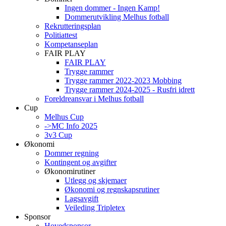
Ingen dommer - Ingen Kamp!
Dommerutvikling Melhus fotball
Rekrutteringsplan
Politiattest
Kompetanseplan
FAIR PLAY
FAIR PLAY
Trygge rammer
Trygge rammer 2022-2023 Mobbing
Trygge rammer 2024-2025 - Rusfri idrett
Foreldreansvar i Melhus fotball
Cup
Melhus Cup
->MC Info 2025
3v3 Cup
Økonomi
Dommer regning
Kontingent og avgifter
Økonomirutiner
Utlegg og skjemaer
Økonomi og regnskapsrutiner
Lagsavgift
Veileding Tripletex
Sponsor
Hovedsponsor