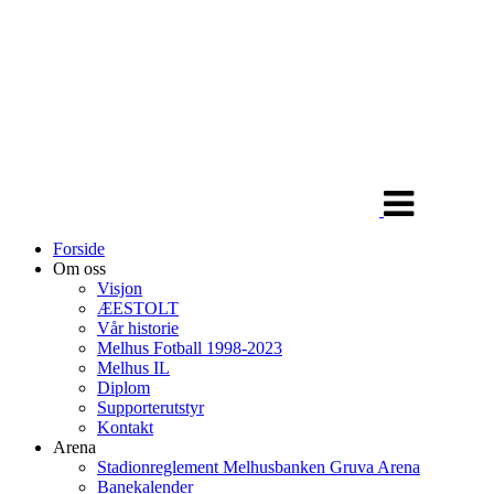
Veksle
navigasjon
Forside
Om oss
Visjon
ÆESTOLT
Vår historie
Melhus Fotball 1998-2023
Melhus IL
Diplom
Supporterutstyr
Kontakt
Arena
Stadionreglement Melhusbanken Gruva Arena
Banekalender