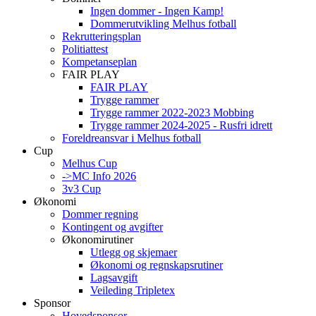
Ingen dommer - Ingen Kamp!
Dommerutvikling Melhus fotball
Rekrutteringsplan
Politiattest
Kompetanseplan
FAIR PLAY
FAIR PLAY
Trygge rammer
Trygge rammer 2022-2023 Mobbing
Trygge rammer 2024-2025 - Rusfri idrett
Foreldreansvar i Melhus fotball
Cup
Melhus Cup
->MC Info 2026
3v3 Cup
Økonomi
Dommer regning
Kontingent og avgifter
Økonomirutiner
Utlegg og skjemaer
Økonomi og regnskapsrutiner
Lagsavgift
Veileding Tripletex
Sponsor
Hovedsponsor