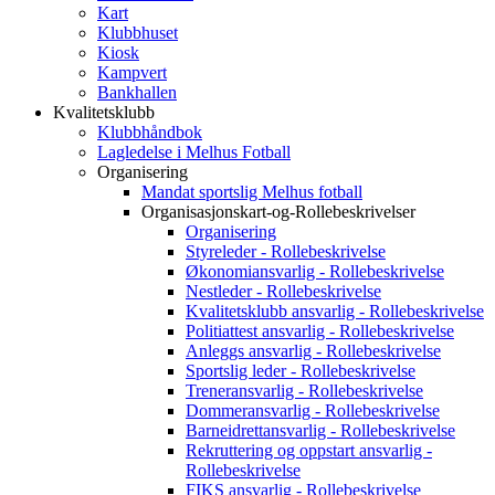
Kart
Klubbhuset
Kiosk
Kampvert
Bankhallen
Kvalitetsklubb
Klubbhåndbok
Lagledelse i Melhus Fotball
Organisering
Mandat sportslig Melhus fotball
Organisasjonskart-og-Rollebeskrivelser
Organisering
Styreleder - Rollebeskrivelse
Økonomiansvarlig - Rollebeskrivelse
Nestleder - Rollebeskrivelse
Kvalitetsklubb ansvarlig - Rollebeskrivelse
Politiattest ansvarlig - Rollebeskrivelse
Anleggs ansvarlig - Rollebeskrivelse
Sportslig leder - Rollebeskrivelse
Treneransvarlig - Rollebeskrivelse
Dommeransvarlig - Rollebeskrivelse
Barneidrettansvarlig - Rollebeskrivelse
Rekruttering og oppstart ansvarlig -
Rollebeskrivelse
FIKS ansvarlig - Rollebeskrivelse