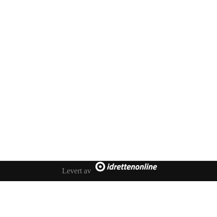
Kontakt oss
Melhus IL Fotball
Besøksadresse: Idrettsvegen 35, 7224 Melhus
Postadresse: Melhus Fotball, Postboks 169, 7221 Melhus
Levert av
E-post: styret@fotball.melhusil.no
Org.nr. 999298060