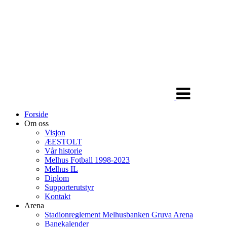
Veksle
navigasjon
Forside
Om oss
Visjon
ÆESTOLT
Vår historie
Melhus Fotball 1998-2023
Melhus IL
Diplom
Supporterutstyr
Kontakt
Arena
Stadionreglement Melhusbanken Gruva Arena
Banekalender