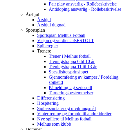
Fair play ansvarlig - Rollebeskrivelse
Antidoping ansvarlig - Rollebeskrivelse
Årshjul
Årshjul
Årshjul dugnad
Sportsplan
Sportsplan Melhus Fotball
Visjon og verdier - ÆESTOLT
Spilleregler
Trenere
Trener i Melhus fotball
Treningstrappa 6 til 10 år
Treningstrappa 11 til 13 år
Spesifisitetsprinsippet
Gjennomføring av kamper / Fordeling
spilletid
Påmelding lag seriespill
Turneringsbestemmelser
Differensiering
Hospitering
Spillersamtaler og utviklingsmål
Vintertrening og forhold til andre idretter
Nye spillere til Melhus fotball
Melhus som klubb
Dommer