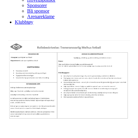
Sponsorer
Bli sponsor
Arenareklame
Klubbtøy