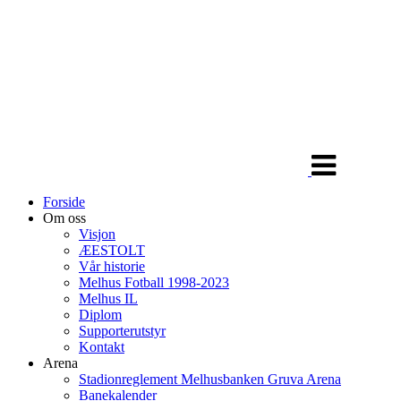
Veksle
navigasjon
Forside
Om oss
Visjon
ÆESTOLT
Vår historie
Melhus Fotball 1998-2023
Melhus IL
Diplom
Supporterutstyr
Kontakt
Arena
Stadionreglement Melhusbanken Gruva Arena
Banekalender