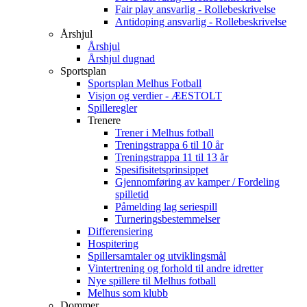
Fair play ansvarlig - Rollebeskrivelse
Antidoping ansvarlig - Rollebeskrivelse
Årshjul
Årshjul
Årshjul dugnad
Sportsplan
Sportsplan Melhus Fotball
Visjon og verdier - ÆESTOLT
Spilleregler
Trenere
Trener i Melhus fotball
Treningstrappa 6 til 10 år
Treningstrappa 11 til 13 år
Spesifisitetsprinsippet
Gjennomføring av kamper / Fordeling
spilletid
Påmelding lag seriespill
Turneringsbestemmelser
Differensiering
Hospitering
Spillersamtaler og utviklingsmål
Vintertrening og forhold til andre idretter
Nye spillere til Melhus fotball
Melhus som klubb
Dommer