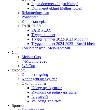
Ingen dommer - Ingen Kamp!
Dommerutvikling Melhus fotball
Rekrutteringsplan
Politiattest
Kompetanseplan
FAIR PLAY
FAIR PLAY
Trygge rammer
Trygge rammer 2022-2023 Mobbing
Trygge rammer 2024-2025 - Rusfri idrett
Foreldreansvar i Melhus fotball
Cup
Melhus Cup
->MC Info 2026
3v3 Cup
Økonomi
Dommer regning
Kontingent og avgifter
Økonomirutiner
Utlegg og skjemaer
Økonomi og regnskapsrutiner
Lagsavgift
Veileding Tripletex
Sponsor
Hovedsponsor