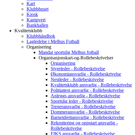
Kart
Klubbhuset
Kiosk
Kampvert
Bankhallen
Kvalitetsklubb
Klubbhåndbok
Lagledelse i Melhus Fotball
Organisering
Mandat sportslig Melhus fotball
Organisasjonskart-og-Rollebeskrivelser
Organisering
Styreleder - Rollebeskrivelse
Økonomiansvarlig - Rollebeskrivelse
Nestleder - Rollebeskrivelse
Kvalitetsklubb ansvarlig - Rollebeskrivelse
Politiattest ansvarlig - Rollebeskrivelse
Anleggs ansvarlig - Rollebeskrivelse
Sportslig leder - Rollebeskrivelse
Treneransvarlig - Rollebeskrivelse
Dommeransvarlig - Rollebeskrivelse
Barneidrettansvarlig - Rollebeskrivelse
Rekruttering og oppstart ansvarlig -
Rollebeskrivelse
FIKS ansvarlig - Rollebeskrivelse