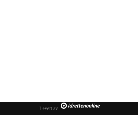
Kontakt oss
Melhus IL Fotball
Besøksadresse: Idrettsvegen 35, 7224 Melhus
Postadresse: Melhus Fotball, Postboks 169, 7221 Melhus
Levert av
E-post: styret@fotball.melhusil.no
Org.nr. 999298060