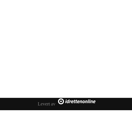
Kontakt oss
Melhus IL Fotball
Besøksadresse: Idrettsvegen 35, 7224 Melhus
Postadresse: Melhus Fotball, Postboks 169, 7221 Melhus
Levert av
E-post: styret@fotball.melhusil.no
Org.nr. 999298060