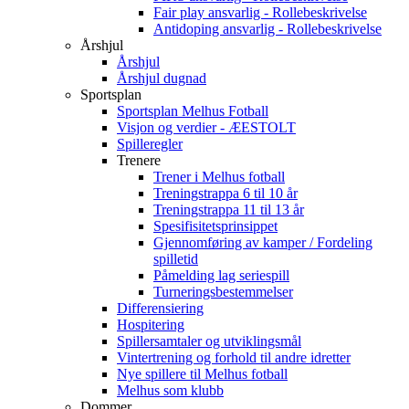
Fair play ansvarlig - Rollebeskrivelse
Antidoping ansvarlig - Rollebeskrivelse
Årshjul
Årshjul
Årshjul dugnad
Sportsplan
Sportsplan Melhus Fotball
Visjon og verdier - ÆESTOLT
Spilleregler
Trenere
Trener i Melhus fotball
Treningstrappa 6 til 10 år
Treningstrappa 11 til 13 år
Spesifisitetsprinsippet
Gjennomføring av kamper / Fordeling
spilletid
Påmelding lag seriespill
Turneringsbestemmelser
Differensiering
Hospitering
Spillersamtaler og utviklingsmål
Vintertrening og forhold til andre idretter
Nye spillere til Melhus fotball
Melhus som klubb
Dommer