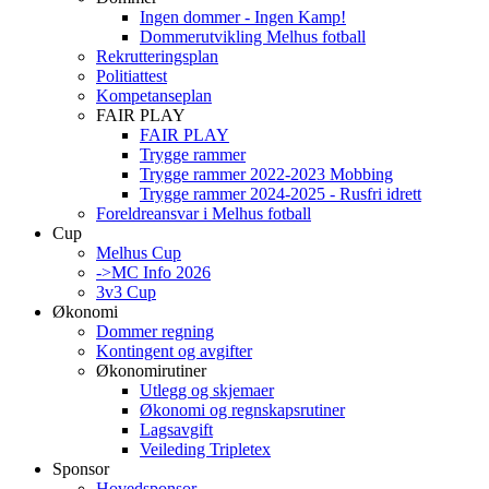
Ingen dommer - Ingen Kamp!
Dommerutvikling Melhus fotball
Rekrutteringsplan
Politiattest
Kompetanseplan
FAIR PLAY
FAIR PLAY
Trygge rammer
Trygge rammer 2022-2023 Mobbing
Trygge rammer 2024-2025 - Rusfri idrett
Foreldreansvar i Melhus fotball
Cup
Melhus Cup
->MC Info 2026
3v3 Cup
Økonomi
Dommer regning
Kontingent og avgifter
Økonomirutiner
Utlegg og skjemaer
Økonomi og regnskapsrutiner
Lagsavgift
Veileding Tripletex
Sponsor
Hovedsponsor