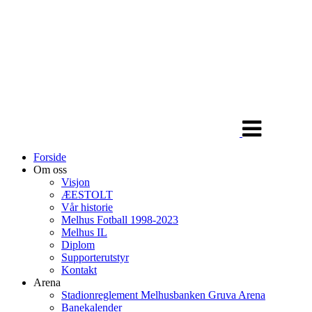
Veksle
navigasjon
Forside
Om oss
Visjon
ÆESTOLT
Vår historie
Melhus Fotball 1998-2023
Melhus IL
Diplom
Supporterutstyr
Kontakt
Arena
Stadionreglement Melhusbanken Gruva Arena
Banekalender