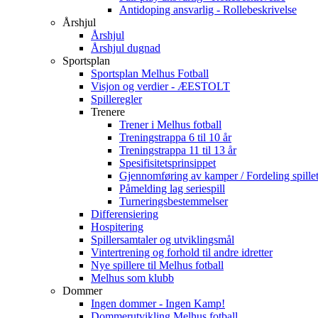
Antidoping ansvarlig - Rollebeskrivelse
Årshjul
Årshjul
Årshjul dugnad
Sportsplan
Sportsplan Melhus Fotball
Visjon og verdier - ÆESTOLT
Spilleregler
Trenere
Trener i Melhus fotball
Treningstrappa 6 til 10 år
Treningstrappa 11 til 13 år
Spesifisitetsprinsippet
Gjennomføring av kamper / Fordeling spillet
Påmelding lag seriespill
Turneringsbestemmelser
Differensiering
Hospitering
Spillersamtaler og utviklingsmål
Vintertrening og forhold til andre idretter
Nye spillere til Melhus fotball
Melhus som klubb
Dommer
Ingen dommer - Ingen Kamp!
Dommerutvikling Melhus fotball