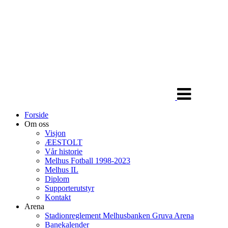
Veksle
navigasjon
Forside
Om oss
Visjon
ÆESTOLT
Vår historie
Melhus Fotball 1998-2023
Melhus IL
Diplom
Supporterutstyr
Kontakt
Arena
Stadionreglement Melhusbanken Gruva Arena
Banekalender