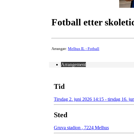
Fotball etter skoleti
Arrangør:
Melhus IL - Fotball
Arrangement
Tid
Tirsdag 2. juni 2026 14:15 - tirsdag 16. j
Sted
Gruva stadion
,
7224 Melhus