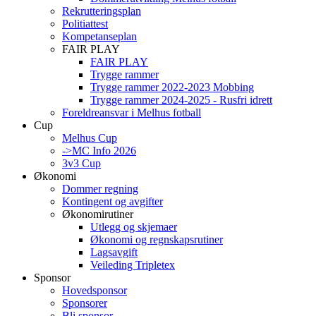
Rekrutteringsplan
Politiattest
Kompetanseplan
FAIR PLAY
FAIR PLAY
Trygge rammer
Trygge rammer 2022-2023 Mobbing
Trygge rammer 2024-2025 - Rusfri idrett
Foreldreansvar i Melhus fotball
Cup
Melhus Cup
->MC Info 2026
3v3 Cup
Økonomi
Dommer regning
Kontingent og avgifter
Økonomirutiner
Utlegg og skjemaer
Økonomi og regnskapsrutiner
Lagsavgift
Veileding Tripletex
Sponsor
Hovedsponsor
Sponsorer
Bli sponsor