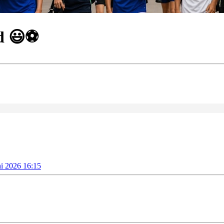
d 😃⚽️
uni 2026 16:15