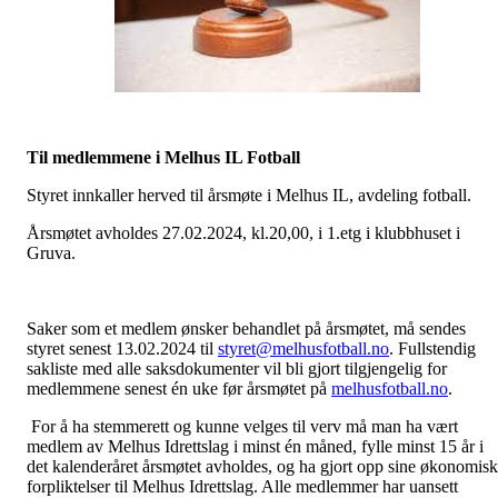
Til medlemmene i Melhus IL Fotball
Styret innkaller herved til årsmøte i Melhus IL, avdeling fotball.
Årsmøtet avholdes 27.02.2024, kl.20,00, i 1.etg i klubbhuset i
Gruva.
Saker som et medlem ønsker behandlet på årsmøtet, må sendes
styret senest 13.02.2024 til
styret@melhusfotball.no
. Fullstendig
sakliste med alle saksdokumenter vil bli gjort tilgjengelig for
medlemmene senest én uke før årsmøtet på
melhusfotball.no
.
For å ha stemmerett og kunne velges til verv må man ha vært
medlem av Melhus Idrettslag i minst én måned, fylle minst 15 år i
det kalenderåret årsmøtet avholdes, og ha gjort opp sine økonomis
forpliktelser til Melhus Idrettslag. Alle medlemmer har uansett