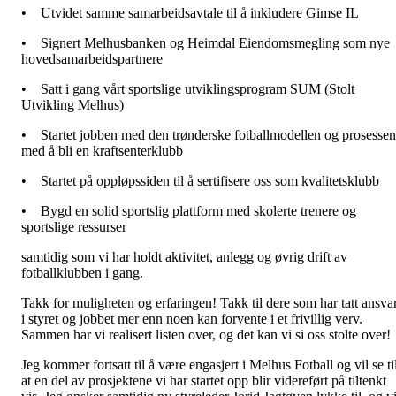
• Utvidet samme samarbeidsavtale til å inkludere Gimse IL
• Signert Melhusbanken og Heimdal Eiendomsmegling som nye
hovedsamarbeidspartnere
• Satt i gang vårt sportslige utviklingsprogram SUM (Stolt
Utvikling Melhus)
• Startet jobben med den trønderske fotballmodellen og prosessen
med å bli en kraftsenterklubb
• Startet på oppløpssiden til å sertifisere oss som kvalitetsklubb
• Bygd en solid sportslig plattform med skolerte trenere og
sportslige ressurser
samtidig som vi har holdt aktivitet, anlegg og øvrig drift av
fotballklubben i gang.
Takk for muligheten og erfaringen! Takk til dere som har tatt ansva
i styret og jobbet mer enn noen kan forvente i et frivillig verv.
Sammen har vi realisert listen over, og det kan vi si oss stolte over!
Jeg kommer fortsatt til å være engasjert i Melhus Fotball og vil se ti
at en del av prosjektene vi har startet opp blir videreført på tiltenkt