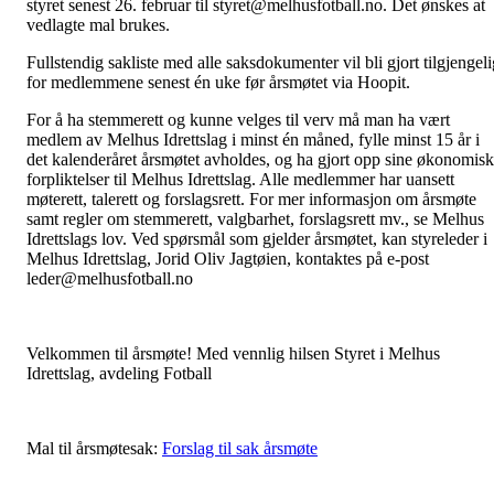
styret senest 26. februar til styret@melhusfotball.no. Det ønskes at
vedlagte mal brukes.
Fullstendig sakliste med alle saksdokumenter vil bli gjort tilgjengeli
for medlemmene senest én uke før årsmøtet via Hoopit.
For å ha stemmerett og kunne velges til verv må man ha vært
medlem av Melhus Idrettslag i minst én måned, fylle minst 15 år i
det kalenderåret årsmøtet avholdes, og ha gjort opp sine økonomis
forpliktelser til Melhus Idrettslag. Alle medlemmer har uansett
møterett, talerett og forslagsrett. For mer informasjon om årsmøte
samt regler om stemmerett, valgbarhet, forslagsrett mv., se Melhus
Idrettslags lov. Ved spørsmål som gjelder årsmøtet, kan styreleder i
Melhus Idrettslag, Jorid Oliv Jagtøien, kontaktes på e-post
leder@melhusfotball.no
Velkommen til årsmøte! Med vennlig hilsen Styret i Melhus
Idrettslag, avdeling Fotball
Mal til årsmøtesak:
Forslag til sak årsmøte