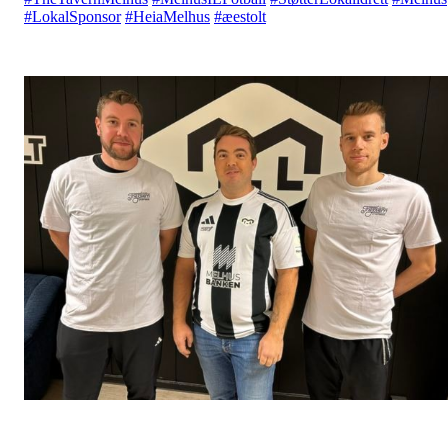
#LokalSponsor
#HeiaMelhus
#æestolt