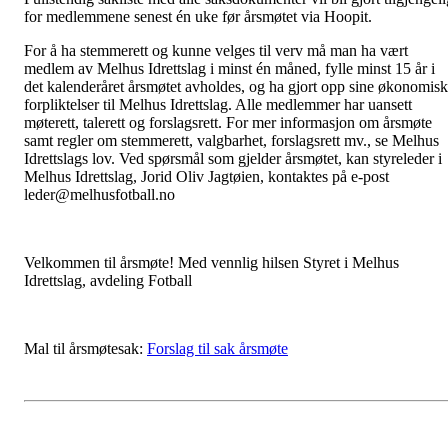
for medlemmene senest én uke før årsmøtet via Hoopit.
For å ha stemmerett og kunne velges til verv må man ha vært
medlem av Melhus Idrettslag i minst én måned, fylle minst 15 år i
det kalenderåret årsmøtet avholdes, og ha gjort opp sine økonomis
forpliktelser til Melhus Idrettslag. Alle medlemmer har uansett
møterett, talerett og forslagsrett. For mer informasjon om årsmøte
samt regler om stemmerett, valgbarhet, forslagsrett mv., se Melhus
Idrettslags lov. Ved spørsmål som gjelder årsmøtet, kan styreleder i
Melhus Idrettslag, Jorid Oliv Jagtøien, kontaktes på e-post
leder@melhusfotball.no
Velkommen til årsmøte! Med vennlig hilsen Styret i Melhus
Idrettslag, avdeling Fotball
Mal til årsmøtesak:
Forslag til sak årsmøte