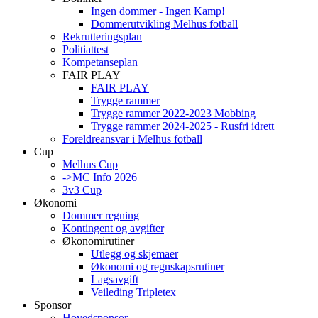
Ingen dommer - Ingen Kamp!
Dommerutvikling Melhus fotball
Rekrutteringsplan
Politiattest
Kompetanseplan
FAIR PLAY
FAIR PLAY
Trygge rammer
Trygge rammer 2022-2023 Mobbing
Trygge rammer 2024-2025 - Rusfri idrett
Foreldreansvar i Melhus fotball
Cup
Melhus Cup
->MC Info 2026
3v3 Cup
Økonomi
Dommer regning
Kontingent og avgifter
Økonomirutiner
Utlegg og skjemaer
Økonomi og regnskapsrutiner
Lagsavgift
Veileding Tripletex
Sponsor
Hovedsponsor