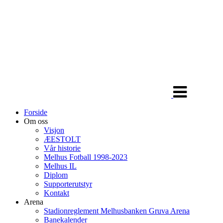
Veksle
navigasjon
Forside
Om oss
Visjon
ÆESTOLT
Vår historie
Melhus Fotball 1998-2023
Melhus IL
Diplom
Supporterutstyr
Kontakt
Arena
Stadionreglement Melhusbanken Gruva Arena
Banekalender