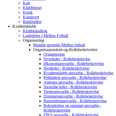
Kart
Klubbhuset
Kiosk
Kampvert
Bankhallen
Kvalitetsklubb
Klubbhåndbok
Lagledelse i Melhus Fotball
Organisering
Mandat sportslig Melhus fotball
Organisasjonskart-og-Rollebeskrivelser
Organisering
Styreleder - Rollebeskrivelse
Økonomiansvarlig - Rollebeskrivelse
Nestleder - Rollebeskrivelse
Kvalitetsklubb ansvarlig - Rollebeskrivelse
Politiattest ansvarlig - Rollebeskrivelse
Anleggs ansvarlig - Rollebeskrivelse
Sportslig leder - Rollebeskrivelse
Treneransvarlig - Rollebeskrivelse
Dommeransvarlig - Rollebeskrivelse
Barneidrettansvarlig - Rollebeskrivelse
Rekruttering og oppstart ansvarlig -
Rollebeskrivelse
FIKS ansvarlig - Rollebeskrivelse