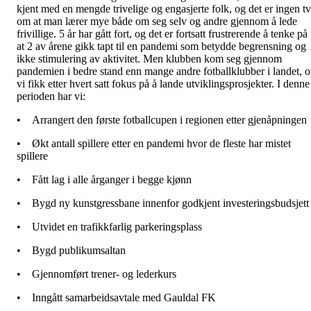
kjent med en mengde trivelige og engasjerte folk, og det er ingen tv
om at man lærer mye både om seg selv og andre gjennom å lede
frivillige. 5 år har gått fort, og det er fortsatt frustrerende å tenke på
at 2 av årene gikk tapt til en pandemi som betydde begrensning og
ikke stimulering av aktivitet. Men klubben kom seg gjennom
pandemien i bedre stand enn mange andre fotballklubber i landet, 
vi fikk etter hvert satt fokus på å lande utviklingsprosjekter. I denne
perioden har vi:
• Arrangert den første fotballcupen i regionen etter gjenåpningen
• Økt antall spillere etter en pandemi hvor de fleste har mistet
spillere
• Fått lag i alle årganger i begge kjønn
• Bygd ny kunstgressbane innenfor godkjent investeringsbudsjet
• Utvidet en trafikkfarlig parkeringsplass
• Bygd publikumsaltan
• Gjennomført trener- og lederkurs
• Inngått samarbeidsavtale med Gauldal FK