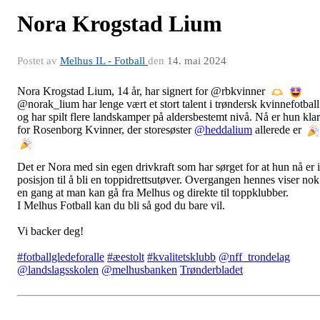
Nora Krogstad Lium
Postet av
Melhus IL - Fotball
den
14. mai 2024
Nora Krogstad Lium, 14 år, har signert for @rbkvinner
@norak_lium har lenge vært et stort talent i trøndersk kvinnefotball
og har spilt flere landskamper på aldersbestemt nivå. Nå er hun klar
for Rosenborg Kvinner, der storesøster
@heddalium
allerede er
Det er Nora med sin egen drivkraft som har sørget for at hun nå er i
posisjon til å bli en toppidrettsutøver. Overgangen hennes viser nok
en gang at man kan gå fra Melhus og
direkte til toppklubber.
I Melhus Fotball kan du bli så god du bare vil.
Vi backer deg!
#fotballgledeforalle
#æestolt
#kvalitetsklubb
@nff_trondelag
@landslagsskolen
@melhusbanken
Trønderbladet