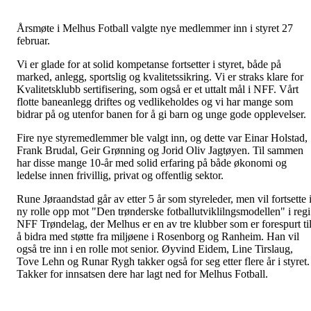
Årsmøte i Melhus Fotball valgte nye medlemmer inn i styret 27
februar.
Vi er glade for at solid kompetanse fortsetter i styret, både på
marked, anlegg, sportslig og kvalitetssikring. Vi er straks klare for
Kvalitetsklubb sertifisering, som også er et uttalt mål i NFF. Vårt
flotte baneanlegg driftes og vedlikeholdes og vi har mange som
bidrar på og utenfor banen for å gi barn og unge gode opplevelser.
Fire nye styremedlemmer ble valgt inn, og dette var Einar Holstad,
Frank Brudal, Geir Grønning og Jorid Oliv Jagtøyen. Til sammen
har disse mange 10-år med solid erfaring på både økonomi og
ledelse innen frivillig, privat og offentlig sektor.
Rune Jøraandstad går av etter 5 år som styreleder, men vil fortsette 
ny rolle opp mot "Den trønderske fotballutviklilngsmodellen" i regi
NFF Trøndelag, der Melhus er en av tre klubber som er forespurt ti
å bidra med støtte fra miljøene i Rosenborg og Ranheim. Han vil
også tre inn i en rolle mot senior. Øyvind Eidem, Line Tirslaug,
Tove Lehn og Runar Rygh takker også for seg etter flere år i styret.
Takker for innsatsen dere har lagt ned for Melhus Fotball.