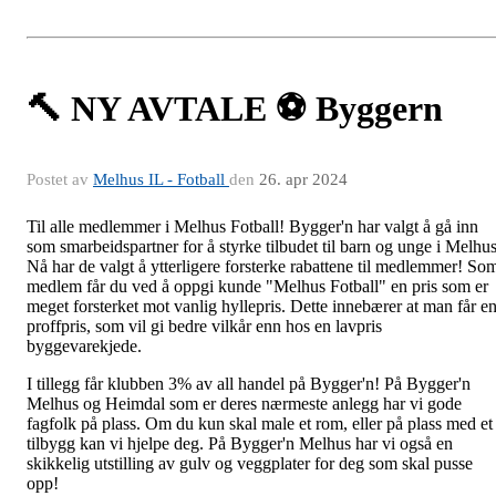
🔨 NY AVTALE ⚽️ Byggern
Postet av
Melhus IL - Fotball
den
26. apr 2024
Til alle medlemmer i Melhus Fotball! Bygger'n har valgt å gå inn
som smarbeidspartner for å styrke tilbudet til barn og unge i Melhus
Nå har de valgt å ytterligere forsterke rabattene til medlemmer! So
medlem får du ved å oppgi kunde "Melhus Fotball" en pris som er
meget forsterket mot vanlig hyllepris. Dette innebærer at man får e
proffpris, som vil gi bedre vilkår enn hos en lavpris
byggevarekjede.
I tillegg får klubben 3% av all handel på Bygger'n! På Bygger'n
Melhus og Heimdal som er deres nærmeste anlegg har vi gode
fagfolk på plass. Om du kun skal male et rom, eller på plass med et
tilbygg kan vi hjelpe deg. På Bygger'n Melhus har vi også en
skikkelig utstilling av gulv og veggplater for deg som skal pusse
opp!