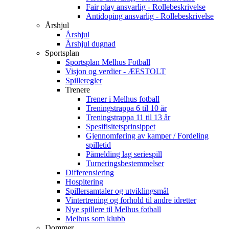
Fair play ansvarlig - Rollebeskrivelse
Antidoping ansvarlig - Rollebeskrivelse
Årshjul
Årshjul
Årshjul dugnad
Sportsplan
Sportsplan Melhus Fotball
Visjon og verdier - ÆESTOLT
Spilleregler
Trenere
Trener i Melhus fotball
Treningstrappa 6 til 10 år
Treningstrappa 11 til 13 år
Spesifisitetsprinsippet
Gjennomføring av kamper / Fordeling
spilletid
Påmelding lag seriespill
Turneringsbestemmelser
Differensiering
Hospitering
Spillersamtaler og utviklingsmål
Vintertrening og forhold til andre idretter
Nye spillere til Melhus fotball
Melhus som klubb
Dommer