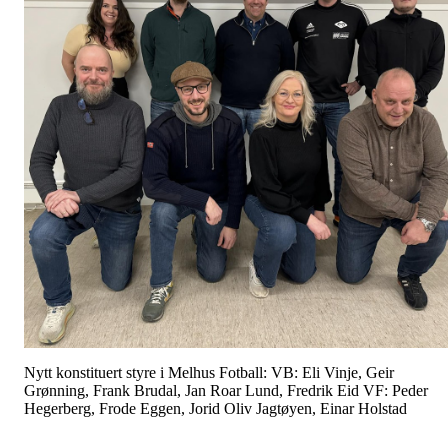
Nytt konstituert styre i Melhus Fotball: VB: Eli Vinje, Geir
Grønning, Frank Brudal, Jan Roar Lund, Fredrik Eid VF: Peder
Hegerberg, Frode Eggen, Jorid Oliv Jagtøyen, Einar Holstad