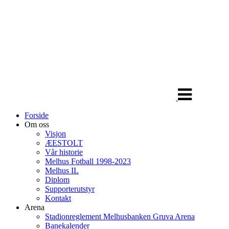
Veksle
navigasjon
Forside
Om oss
Visjon
ÆESTOLT
Vår historie
Melhus Fotball 1998-2023
Melhus IL
Diplom
Supporterutstyr
Kontakt
Arena
Stadionreglement Melhusbanken Gruva Arena
Banekalender