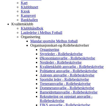
Kart
Klubbhuset
Kiosk
Kampvert
Bankhallen
Kvalitetsklubb
Klubbhåndbok
Lagledelse i Melhus Fotball
Organisering
Mandat sportslig Melhus fotball
Organisasjonskart-og-Rollebeskrivelser
Organisering
Styreleder - Rollebeskrivelse
Økonomiansvarlig - Rollebeskrivelse
Nestleder - Rollebeskrivelse
Kvalitetsklubb ansvarlig - Rollebeskrivelse
Politiattest ansvarlig - Rollebeskrivelse
Anleggs ansvarlig - Rollebeskrivelse
Sportslig leder - Rollebeskrivelse
Treneransvarlig - Rollebeskrivelse
Dommeransvarlig - Rollebeskrivelse
Barneidrettansvarlig - Rollebeskrivelse
Rekruttering og oppstart ansvarlig -
Rollebeskrivelse
FIKS ansvarlig - Rollebeskrivelse