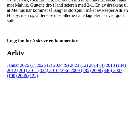
mot Malvik. Guttene dro i land seieren med 2-1. En av årsakene til
at Melhus har kommet så langt er storspill i målet av keeper Adrian
Husby, men også flere av utespillerne i alle lagdeler har vist godt
spill.
Logg inn for å skrive en kommentar.
Arkiv
Januar 2026 (1)
2025 (2)
2024 (9)
2023 (12)
2014 (4)
2013 (134)
2012 (261)
2011 (334)
2010 (396)
2009 (285)
2008 (440)
2007
(190)
2006 (122)