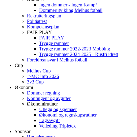
Ingen dommer - Ingen Kamp!
Dommerutvikling Melhus fotball
Rekrutteringsplan
Politiattest
Kompetanseplan
FAIR PLAY
FAIR PLAY
Trygge rammer
Trygge rammer 2022-2023 Mobbing
Trygge rammer 2024-2025 - Rusfri idrett
Foreldreansvar i Melhus fotball
Cup
Melhus Cup
->MC Info 2026
3v3 Cup
Økonomi
Dommer regning
Kontingent og avgifter
Økonomirutiner
Utlegg og skjemaer
Økonomi og regnskapsrutiner
Lagsavgift
Veileding Tripletex
Sponsor
Hovedsponsor