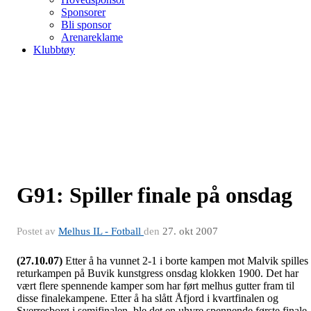
Sponsorer
Bli sponsor
Arenareklame
Klubbtøy
G91: Spiller finale på onsdag
Postet av
Melhus IL - Fotball
den
27. okt 2007
(27.10.07)
Etter å ha vunnet 2-1 i borte kampen mot Malvik spilles
returkampen på Buvik kunstgress onsdag klokken 1900. Det har
vært flere spennende kamper som har ført melhus gutter fram til
disse finalekampene. Etter å ha slått Åfjord i kvartfinalen og
Sverresborg i semifinalen, ble det en uhyre spennende første finale