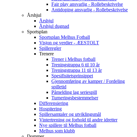
Fair play ansvarlig - Rollebeskrivelse
Antidoping ansvarlig - Rollebeskrivelse
Årshjul
Årshjul
Årshjul dugnad
Sportsplan
Sportsplan Melhus Fotball
Visjon og verdier - ÆESTOLT
Spilleregler
Trenere
Trener i Melhus fotball
Treningstrappa 6 til 10 år
Treningstrappa 11 til 13 år
Spesifisitetsprinsippet
Gjennomføring av kamper / Fordeling
spilletid
Påmelding lag seriespill
Turneringsbestemmelser
Differensiering
Hospitering
Spillersamtaler og utviklingsmål
Vintertrening og forhold til andre idretter
Nye spillere til Melhus fotball
Melhus som klubb
Dommer