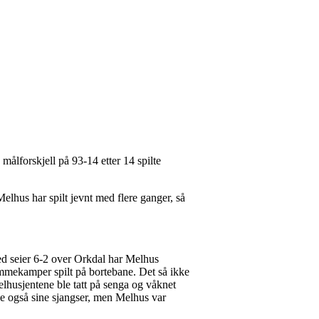
ålforskjell på 93-14 etter 14 spilte
Melhus har spilt jevnt med flere ganger, så
ed seier 6-2 over Orkdal har Melhus
emmekamper spilt på bortebane. Det så ikke
Melhusjentene ble tatt på senga og våknet
de også sine sjangser, men Melhus var