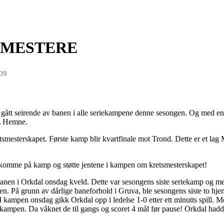
IEMESTERE
009
a gått seirende av banen i alle seriekampene denne sesongen. Og med en m
IL Hemne.
retsmesterskapet. Første kamp blir kvartfinale mot Trond. Dette er et lag 
å komme på kamp og støtte jentene i kampen om kretsmesterskapet!
banen i Orkdal onsdag kveld. Dette var sesongens siste seriekamp og m
en. På grunn av dårlige baneforhold i Gruva, ble sesongens siste to hj
 I kampen onsdag gikk Orkdal opp i ledelse 1-0 etter ett minutts spill. 
v kampen. Da våknet de til gangs og scoret 4 mål før pause! Orkdal had