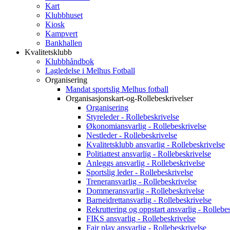
Kart
Klubbhuset
Kiosk
Kampvert
Bankhallen
Kvalitetsklubb
Klubbhåndbok
Lagledelse i Melhus Fotball
Organisering
Mandat sportslig Melhus fotball
Organisasjonskart-og-Rollebeskrivelser
Organisering
Styreleder - Rollebeskrivelse
Økonomiansvarlig - Rollebeskrivelse
Nestleder - Rollebeskrivelse
Kvalitetsklubb ansvarlig - Rollebeskrivelse
Politiattest ansvarlig - Rollebeskrivelse
Anleggs ansvarlig - Rollebeskrivelse
Sportslig leder - Rollebeskrivelse
Treneransvarlig - Rollebeskrivelse
Dommeransvarlig - Rollebeskrivelse
Barneidrettansvarlig - Rollebeskrivelse
Rekruttering og oppstart ansvarlig - Rollebe
FIKS ansvarlig - Rollebeskrivelse
Fair play ansvarlig - Rollebeskrivelse