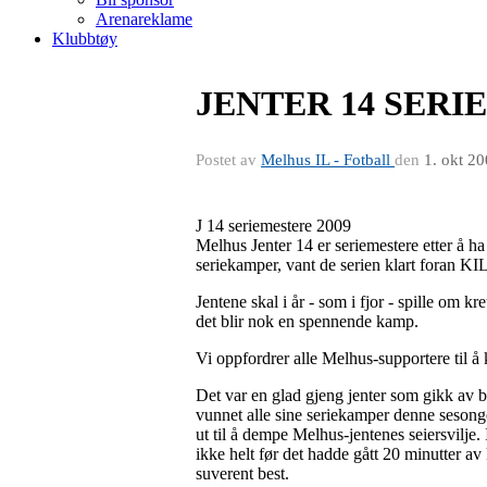
Arenareklame
Klubbtøy
JENTER 14 SER
Postet av
Melhus IL - Fotball
den
1. okt 2
J 14 seriemestere 2009
Melhus Jenter 14 er seriemestere etter å h
seriekamper, vant de serien klart foran K
Jentene skal i år - som i fjor - spille om k
det blir nok en spennende kamp.
Vi oppfordrer alle Melhus-supportere til 
Det var en glad gjeng jenter som gikk av 
vunnet alle sine seriekamper denne sesong
ut til å dempe Melhus-jentenes seiersvilje.
ikke helt før det hadde gått 20 minutter a
suverent best.