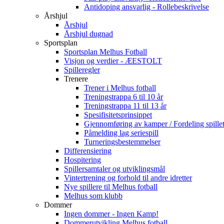
Antidoping ansvarlig - Rollebeskrivelse
Årshjul
Årshjul
Årshjul dugnad
Sportsplan
Sportsplan Melhus Fotball
Visjon og verdier - ÆESTOLT
Spilleregler
Trenere
Trener i Melhus fotball
Treningstrappa 6 til 10 år
Treningstrappa 11 til 13 år
Spesifisitetsprinsippet
Gjennomføring av kamper / Fordeling spillet
Påmelding lag seriespill
Turneringsbestemmelser
Differensiering
Hospitering
Spillersamtaler og utviklingsmål
Vintertrening og forhold til andre idretter
Nye spillere til Melhus fotball
Melhus som klubb
Dommer
Ingen dommer - Ingen Kamp!
Dommerutvikling Melhus fotball