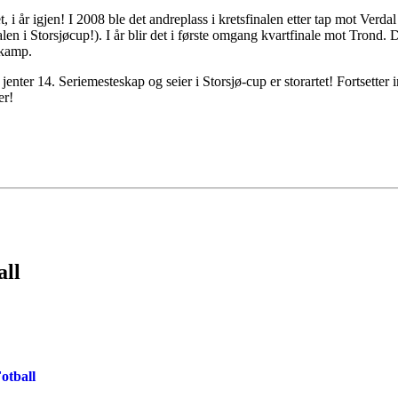
 i år igjen! I 2008 ble det andreplass i kretsfinalen etter tap mot Verdal
n i Storsjøcup!). I år blir det i første omgang kvartfinale mot Trond. D
 kamp.
enter 14. Seriemesteskap og seier i Storsjø-cup er storartet! Fortsetter i
er!
all
otball