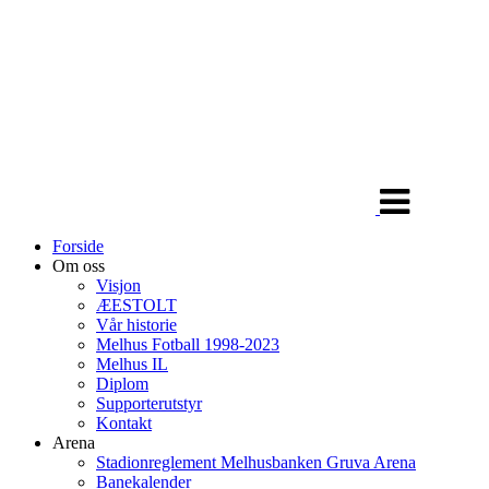
Veksle
navigasjon
Forside
Om oss
Visjon
ÆESTOLT
Vår historie
Melhus Fotball 1998-2023
Melhus IL
Diplom
Supporterutstyr
Kontakt
Arena
Stadionreglement Melhusbanken Gruva Arena
Banekalender