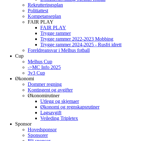
Rekrutteringsplan
Politiattest
Kompetanseplan
FAIR PLAY
FAIR PLAY
Trygge rammer
Trygge rammer 2022-2023 Mobbing
Trygge rammer 2024-2025 - Rusfri idrett
Foreldreansvar i Melhus fotball
Cup
Melhus Cup
->MC Info 2025
3v3 Cup
Økonomi
Dommer regning
Kontingent og avgifter
Økonomirutiner
Utlegg og skjemaer
Økonomi og regnskapsrutiner
Lagsavgift
Veileding Tripletex
Sponsor
Hovedsponsor
Sponsorer
Bli sponsor