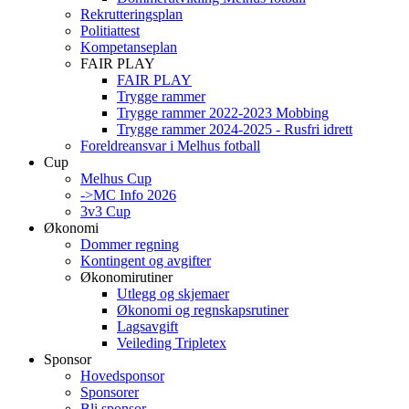
Rekrutteringsplan
Politiattest
Kompetanseplan
FAIR PLAY
FAIR PLAY
Trygge rammer
Trygge rammer 2022-2023 Mobbing
Trygge rammer 2024-2025 - Rusfri idrett
Foreldreansvar i Melhus fotball
Cup
Melhus Cup
->MC Info 2026
3v3 Cup
Økonomi
Dommer regning
Kontingent og avgifter
Økonomirutiner
Utlegg og skjemaer
Økonomi og regnskapsrutiner
Lagsavgift
Veileding Tripletex
Sponsor
Hovedsponsor
Sponsorer
Bli sponsor