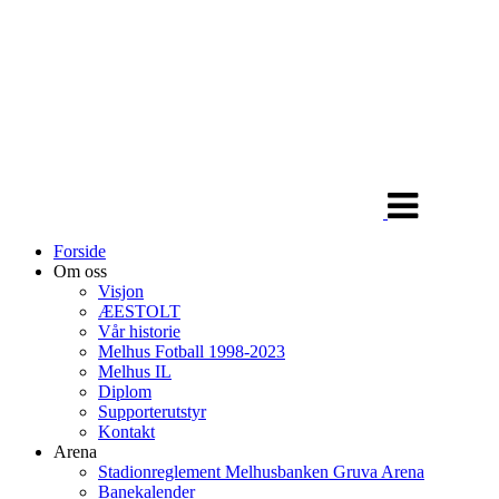
Veksle
navigasjon
Forside
Om oss
Visjon
ÆESTOLT
Vår historie
Melhus Fotball 1998-2023
Melhus IL
Diplom
Supporterutstyr
Kontakt
Arena
Stadionreglement Melhusbanken Gruva Arena
Banekalender