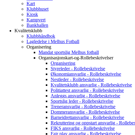
Kart
Klubbhuset
Kiosk
Kampvert
Bankhallen
Kvalitetsklubb
Klubbhåndbok
Lagledelse i Melhus Fotball
Organisering
Mandat sportslig Melhus fotball
Organisasjonskart-og-Rollebeskrivelser
Organisering
Styreleder - Rollebeskrivelse
Økonomiansvarlig - Rollebeskrivelse
Nestleder - Rollebeskrivelse
Kvalitetsklubb ansvarlig - Rollebeskrivelse
Politiattest ansvarlig - Rollebeskrivelse
Anleggs ansvarlig - Rollebeskrivelse
Sportslig leder - Rollebeskrivelse
Treneransvarlig - Rollebeskrivelse
Dommeransvarlig - Rollebeskrivelse
Barneidrettansvarlig - Rollebeskrivelse
Rekruttering og oppstart ansvarlig - Rollebe
FIKS ansvarlig - Rollebeskrivelse
Fair play ansvarlig - Rollebeskrivelse