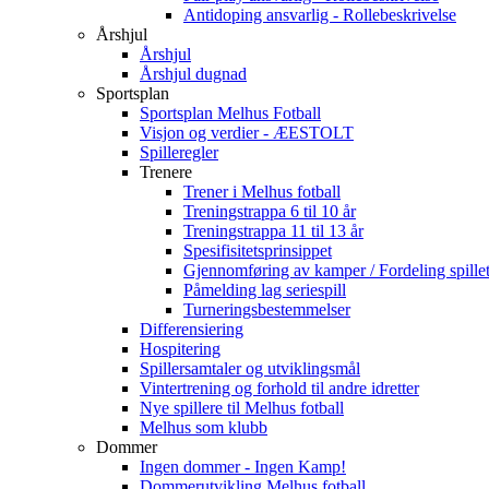
Antidoping ansvarlig - Rollebeskrivelse
Årshjul
Årshjul
Årshjul dugnad
Sportsplan
Sportsplan Melhus Fotball
Visjon og verdier - ÆESTOLT
Spilleregler
Trenere
Trener i Melhus fotball
Treningstrappa 6 til 10 år
Treningstrappa 11 til 13 år
Spesifisitetsprinsippet
Gjennomføring av kamper / Fordeling spillet
Påmelding lag seriespill
Turneringsbestemmelser
Differensiering
Hospitering
Spillersamtaler og utviklingsmål
Vintertrening og forhold til andre idretter
Nye spillere til Melhus fotball
Melhus som klubb
Dommer
Ingen dommer - Ingen Kamp!
Dommerutvikling Melhus fotball