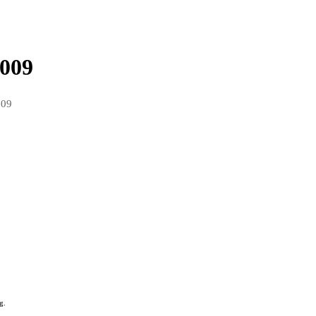
009
009
g.