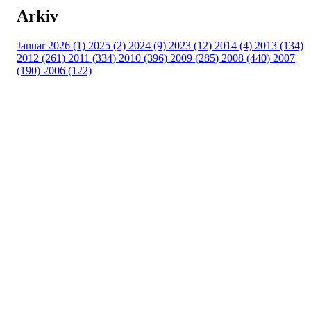
Arkiv
Januar 2026 (1)
2025 (2)
2024 (9)
2023 (12)
2014 (4)
2013 (134)
2012 (261)
2011 (334)
2010 (396)
2009 (285)
2008 (440)
2007
(190)
2006 (122)