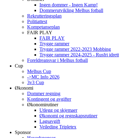
Ingen dommer - Ingen Kamp!
Dommerutvikling Melhus fotball
Rekrutteringsplan
Politiattest
Kompetanseplan
FAIR PLAY
FAIR PLAY
Trygge rammer
Trygge rammer 2022-2023 Mobbing
Trygge rammer 2024-2025 - Rusfri idrett
Foreldreansvar i Melhus fotball
Cup
Melhus Cup
->MC Info 2026
3v3 Cup
Økonomi
Dommer regning
Kontingent og avgifter
Økonomirutiner
Utlegg og skjemaer
Økonomi og regnskapsrutiner
Lagsavgift
Veileding Tripletex
Sponsor
Hovedsponsor