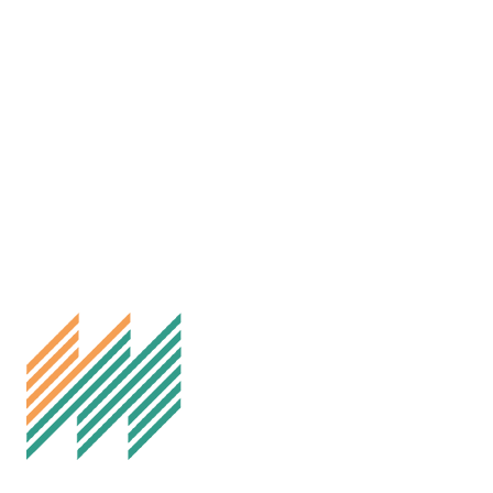
Kontakt oss
Melhus IL Fotball
Besøksadresse: Idrettsvegen 35, 7224 Melhus
Postadresse: Melhus Fotball, Postboks 169, 7221 Melhus
E-post: styret@fotball.melhusil.no
Org.nr. 999298060