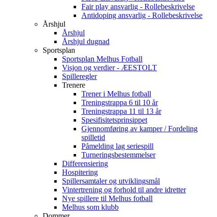
Fair play ansvarlig - Rollebeskrivelse
Antidoping ansvarlig - Rollebeskrivelse
Årshjul
Årshjul
Årshjul dugnad
Sportsplan
Sportsplan Melhus Fotball
Visjon og verdier - ÆESTOLT
Spilleregler
Trenere
Trener i Melhus fotball
Treningstrappa 6 til 10 år
Treningstrappa 11 til 13 år
Spesifisitetsprinsippet
Gjennomføring av kamper / Fordeling
spilletid
Påmelding lag seriespill
Turneringsbestemmelser
Differensiering
Hospitering
Spillersamtaler og utviklingsmål
Vintertrening og forhold til andre idretter
Nye spillere til Melhus fotball
Melhus som klubb
Dommer