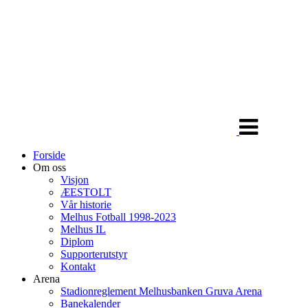
Veksle
navigasjon
Forside
Om oss
Visjon
ÆESTOLT
Vår historie
Melhus Fotball 1998-2023
Melhus IL
Diplom
Supporterutstyr
Kontakt
Arena
Stadionreglement Melhusbanken Gruva Arena
Banekalender