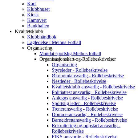
Kart
Klubbhuset
Kiosk
Kampvert
Bankhallen
Kvalitetsklubb
Klubbhåndbok
Lagledelse i Melhus Fotball
Organisering
Mandat sportslig Melhus fotball
Organisasjonskart-og-Rollebeskrivelser
Organisering
Styreleder - Rollebeskrivelse
Økonomiansvarlig - Rollebeskrivelse
Nestleder - Rollebeskrivelse
Kvalitetsklubb ansvarlig - Rollebeskrivelse
Politiattest ansvarlig - Rollebeskrivelse
Anleggs ansvarlig - Rollebeskrivelse
Sportslig leder - Rollebeskrivelse
Treneransvarlig - Rollebeskrivelse
Dommeransvarlig - Rollebeskrivelse
Barneidrettansvarlig - Rollebeskrivelse
Rekruttering og oppstart ansvarlig -
Rollebeskrivelse
FIKS ansvarlig - Rollebeskrivelse