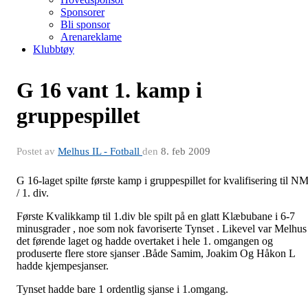
Sponsorer
Bli sponsor
Arenareklame
Klubbtøy
G 16 vant 1. kamp i
gruppespillet
Postet av
Melhus IL - Fotball
den
8. feb 2009
G 16-laget spilte første kamp i gruppespillet for kvalifisering til N
/ 1. div.
Første Kvalikkamp til 1.div ble spilt på en glatt Klæbubane i 6-7
minusgrader , noe som nok favoriserte Tynset . Likevel var Melhus
det førende laget og hadde overtaket i hele 1. omgangen og
produserte flere store sjanser .Både Samim, Joakim Og Håkon L
hadde kjempesjanser.
Tynset hadde bare 1 ordentlig sjanse i 1.omgang.