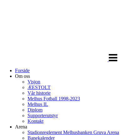
Veksle
navigasjon
Forside
Om oss
Visjon
ÆESTOLT
Vår historie
Melhus Fotball 1998-2023
Melhus IL
Diplom
Supporterutstyr
Kontakt
Arena
Stadionreglement Melhusbanken Gruva Arena
Banekalender