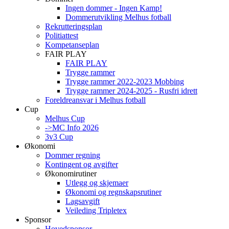
Ingen dommer - Ingen Kamp!
Dommerutvikling Melhus fotball
Rekrutteringsplan
Politiattest
Kompetanseplan
FAIR PLAY
FAIR PLAY
Trygge rammer
Trygge rammer 2022-2023 Mobbing
Trygge rammer 2024-2025 - Rusfri idrett
Foreldreansvar i Melhus fotball
Cup
Melhus Cup
->MC Info 2026
3v3 Cup
Økonomi
Dommer regning
Kontingent og avgifter
Økonomirutiner
Utlegg og skjemaer
Økonomi og regnskapsrutiner
Lagsavgift
Veileding Tripletex
Sponsor
Hovedsponsor