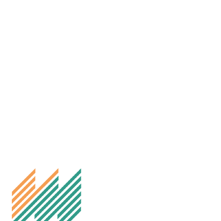
Kontakt oss
Melhus IL Fotball
Besøksadresse: Idrettsvegen 35, 7224 Melhus
Postadresse: Melhus Fotball, Postboks 169, 7221 Melhus
E-post: styret@fotball.melhusil.no
Org.nr. 999298060