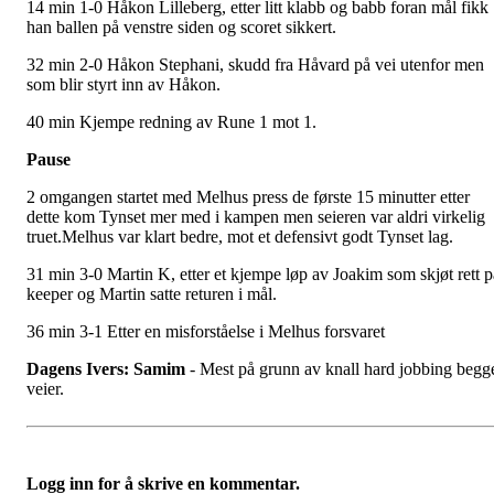
14 min 1-0 Håkon Lilleberg, etter litt klabb og babb foran mål fikk
han ballen på venstre siden og scoret sikkert.
32 min 2-0 Håkon Stephani, skudd fra Håvard på vei utenfor men
som blir styrt inn av Håkon.
40 min Kjempe redning av Rune 1 mot 1.
Pause
2 omgangen startet med Melhus press de første 15 minutter etter
dette kom Tynset mer med i kampen men seieren var aldri virkelig
truet.Melhus var klart bedre, mot et defensivt godt Tynset lag.
31 min 3-0 Martin K, etter et kjempe løp av Joakim som skjøt rett p
keeper og Martin satte returen i mål.
36 min 3-1 Etter en misforståelse i Melhus forsvaret
Dagens Ivers: Samim
- Mest på grunn av knall hard jobbing begg
veier.
Logg inn for å skrive en kommentar.