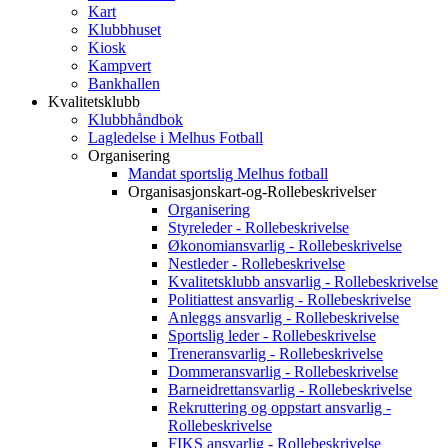
Kart
Klubbhuset
Kiosk
Kampvert
Bankhallen
Kvalitetsklubb
Klubbhåndbok
Lagledelse i Melhus Fotball
Organisering
Mandat sportslig Melhus fotball
Organisasjonskart-og-Rollebeskrivelser
Organisering
Styreleder - Rollebeskrivelse
Økonomiansvarlig - Rollebeskrivelse
Nestleder - Rollebeskrivelse
Kvalitetsklubb ansvarlig - Rollebeskrivelse
Politiattest ansvarlig - Rollebeskrivelse
Anleggs ansvarlig - Rollebeskrivelse
Sportslig leder - Rollebeskrivelse
Treneransvarlig - Rollebeskrivelse
Dommeransvarlig - Rollebeskrivelse
Barneidrettansvarlig - Rollebeskrivelse
Rekruttering og oppstart ansvarlig -
Rollebeskrivelse
FIKS ansvarlig - Rollebeskrivelse