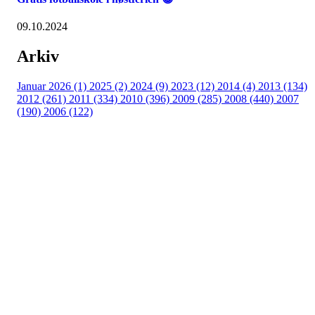
09.10.2024
Arkiv
Januar 2026 (1)
2025 (2)
2024 (9)
2023 (12)
2014 (4)
2013 (134)
2012 (261)
2011 (334)
2010 (396)
2009 (285)
2008 (440)
2007
(190)
2006 (122)