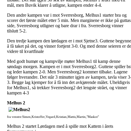
mål, men Buvik klarer å utligne, kampen ender 4-4.
Den andre kampen var i mot Sverresborg, Melhus1 starter bra og
scorer det første målet etter 5 min. Men marginene er ikke på guttas
side, Sverresborg utligner og bare drar i fra. Sverresborg vinner
tilslutt 5-2.
Den tredje kampen den lørdagen er i mot Sjetne3. Guttene begynne
å få taket på det, og vinner fortjent 3-0. Og med denne seieren er d
videre til kvartfinale
Med godt humør og kampvilje møter Melhus1 til kamp denne
søndags morgen. Kampen er i mot Sverresborg2. Guttene spiller br
og leder kampen 2-0. Men Sverresborg2 kommer tilbake. Lagene
følger hverandre. Det står 3 minutter igjen av kampen, tavla viser 3
3. Begge lag kjemper for å få inn det avkjørende målet. Uheldigvis
for Melhus1, så trekker Sverresborg2 det lengste strået, og vinner
kampen 4-3
Melhus 2
fra venstre:Simen,Kristoffer,Vegard,Kristian,Mattis,Martin,"Maskot"
Melhus 2 startet Lørdagen med å spille mot Kattem i årets