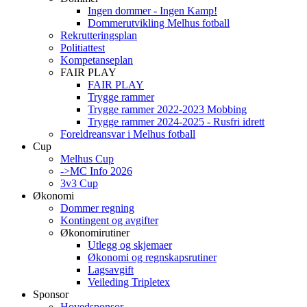
Ingen dommer - Ingen Kamp!
Dommerutvikling Melhus fotball
Rekrutteringsplan
Politiattest
Kompetanseplan
FAIR PLAY
FAIR PLAY
Trygge rammer
Trygge rammer 2022-2023 Mobbing
Trygge rammer 2024-2025 - Rusfri idrett
Foreldreansvar i Melhus fotball
Cup
Melhus Cup
->MC Info 2026
3v3 Cup
Økonomi
Dommer regning
Kontingent og avgifter
Økonomirutiner
Utlegg og skjemaer
Økonomi og regnskapsrutiner
Lagsavgift
Veileding Tripletex
Sponsor
Hovedsponsor