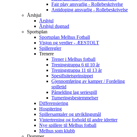
Fair play ansvarlig - Rollebeskrivelse
Antidoping ansvarlig - Rollebeskrivelse
Årshjul
Årshjul
Årshjul dugnad
Sportsplan
Sportsplan Melhus Fotball
Visjon og verdier - ÆESTOLT
Spilleregler
Trenere
Trener i Melhus fotball
Treningstrappa 6 til 10 år
Treningstrappa 11 til 13 år
Spesifisitetsprinsippet
Gjennomføring av kamper / Fordeling
spilletid
Påmelding lag seriespill
Turneringsbestemmelser
Differensiering
Hospitering
Spillersamtaler og utviklingsmål
Vintertrening og forhold til andre idretter
Nye spillere til Melhus fotball
Melhus som klubb
Dommer