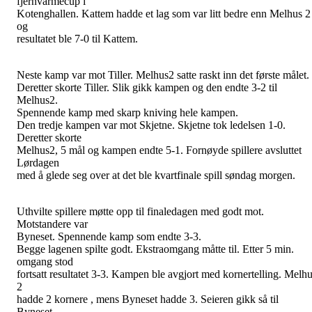
fjernvarmecup i
Kotenghallen. Kattem hadde et lag som var litt bedre enn Melhus 2
og
resultatet ble 7-0 til Kattem.
Neste kamp var mot Tiller. Melhus2 satte raskt inn det første målet.
Deretter skorte Tiller. Slik gikk kampen og den endte 3-2 til
Melhus2.
Spennende kamp med skarp kniving hele kampen.
Den tredje kampen var mot Skjetne. Skjetne tok ledelsen 1-0.
Deretter skorte
Melhus2, 5 mål og kampen endte 5-1. Fornøyde spillere avsluttet
Lørdagen
med å glede seg over at det ble kvartfinale spill søndag morgen.
Uthvilte spillere møtte opp til finaledagen med godt mot.
Motstandere var
Byneset. Spennende kamp som endte 3-3.
Begge lagenen spilte godt. Ekstraomgang måtte til. Etter 5 min.
omgang stod
fortsatt resultatet 3-3. Kampen ble avgjort med kornertelling. Melh
2
hadde 2 kornere , mens Byneset hadde 3. Seieren gikk så til
Byneset.