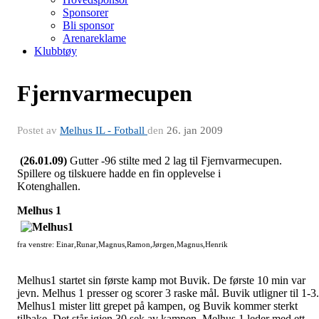
Sponsorer
Bli sponsor
Arenareklame
Klubbtøy
Fjernvarmecupen
Postet av
Melhus IL - Fotball
den
26. jan 2009
(26.01.09)
Gutter -96 stilte med 2 lag til Fjernvarmecupen.
Spillere og tilskuere hadde en fin opplevelse i
Kotenghallen.
Melhus 1
fra venstre: Einar,Runar,Magnus,Ramon,Jørgen,Magnus,Henrik
Melhus1 startet sin første kamp mot Buvik. De første 10 min var
jevn. Melhus 1 presser og scorer 3 raske mål. Buvik utligner til 1-3.
Melhus1 mister litt grepet på kampen, og Buvik kommer sterkt
tilbake. Det står igjen 30 sek av kampen, Melhus 1 leder med ett