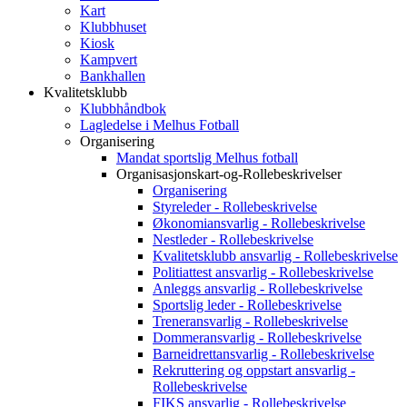
Kart
Klubbhuset
Kiosk
Kampvert
Bankhallen
Kvalitetsklubb
Klubbhåndbok
Lagledelse i Melhus Fotball
Organisering
Mandat sportslig Melhus fotball
Organisasjonskart-og-Rollebeskrivelser
Organisering
Styreleder - Rollebeskrivelse
Økonomiansvarlig - Rollebeskrivelse
Nestleder - Rollebeskrivelse
Kvalitetsklubb ansvarlig - Rollebeskrivelse
Politiattest ansvarlig - Rollebeskrivelse
Anleggs ansvarlig - Rollebeskrivelse
Sportslig leder - Rollebeskrivelse
Treneransvarlig - Rollebeskrivelse
Dommeransvarlig - Rollebeskrivelse
Barneidrettansvarlig - Rollebeskrivelse
Rekruttering og oppstart ansvarlig -
Rollebeskrivelse
FIKS ansvarlig - Rollebeskrivelse