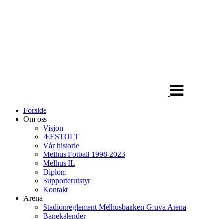
Veksle
navigasjon
Forside
Om oss
Visjon
ÆESTOLT
Vår historie
Melhus Fotball 1998-2023
Melhus IL
Diplom
Supporterutstyr
Kontakt
Arena
Stadionreglement Melhusbanken Gruva Arena
Banekalender