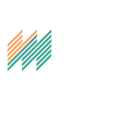
E-post: styret@fotball.melhusil.no
Org.nr. 999298060