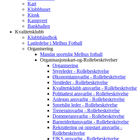
Kart
Klubbhuset
Kiosk
Kampvert
Bankhallen
Kvalitetsklubb
Klubbhåndbok
Lagledelse i Melhus Fotball
Organisering
Mandat sportslig Melhus fotball
Organisasjonskart-og-Rollebeskrivelser
Organisering
Styreleder - Rollebeskrivelse
Økonomiansvarlig - Rollebeskrivelse
Nestleder - Rollebeskrivelse
Kvalitetsklubb ansvarlig - Rollebeskrivelse
Politiattest ansvarlig - Rollebeskrivelse
Anleggs ansvarlig - Rollebeskrivelse
Sportslig leder - Rollebeskrivelse
Treneransvarlig - Rollebeskrivelse
Dommeransvarlig - Rollebeskrivelse
Barneidrettansvarlig - Rollebeskrivelse
Rekruttering og oppstart ansvarlig -
Rollebeskrivelse
FIKS ansvarlig - Rollebeskrivelse