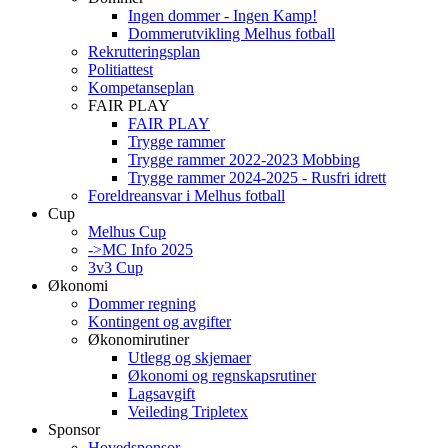
Ingen dommer - Ingen Kamp!
Dommerutvikling Melhus fotball
Rekrutteringsplan
Politiattest
Kompetanseplan
FAIR PLAY
FAIR PLAY
Trygge rammer
Trygge rammer 2022-2023 Mobbing
Trygge rammer 2024-2025 - Rusfri idrett
Foreldreansvar i Melhus fotball
Cup
Melhus Cup
->MC Info 2025
3v3 Cup
Økonomi
Dommer regning
Kontingent og avgifter
Økonomirutiner
Utlegg og skjemaer
Økonomi og regnskapsrutiner
Lagsavgift
Veileding Tripletex
Sponsor
Hovedsponsor