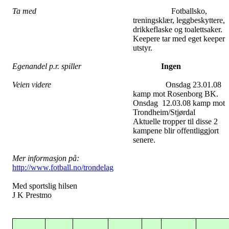
Ta med
Fotballsko,
treningsklær, leggbeskyttere,
drikkeflaske og toalettsaker.
Keepere tar med eget keeper
utstyr.
Egenandel p.r. spiller
Ingen
Veien videre
Onsdag 23.01.08
kamp mot Rosenborg BK.
Onsdag
12.03.08 kamp mot
Trondheim/Stjørdal
Aktuelle tropper til disse 2
kampene blir offentliggjort
senere.
Mer informasjon på:
http://www.fotball.no/trondelag
Med sportslig hilsen
J K Prestmo