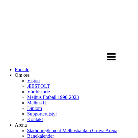
Veksle
navigasjon
Forside
Om oss
Visjon
ÆESTOLT
Vår historie
Melhus Fotball 1998-2023
Melhus IL
Diplom
Supporterutstyr
Kontakt
Arena
Stadionreglement Melhusbanken Gruva Arena
Banekalender