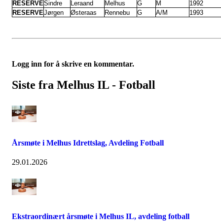
RESERVE
Sindre
Leraand
Melhus
G
M
1992
RESERVE
Jørgen
Østeraas
Rennebu
G
A/M
1993
Logg inn for å skrive en kommentar.
Siste fra Melhus IL - Fotball
Årsmøte i Melhus Idrettslag, Avdeling Fotball
29.01.2026
Ekstraordinært årsmøte i Melhus IL, avdeling fotball