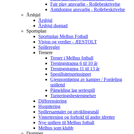
Fair play ansvarlig - Rollebeskrivelse
Antidoping ansvarlig - Rollebeskrivelse
Årshjul
Årshjul
Årshjul dugnad
Sportsplan
Sportsplan Melhus Fotball
Visjon og verdier - ÆESTOLT
Spilleregler
Trenere
Trener i Melhus fotball
Treningstrappa 6 til 10 år
Treningstrappa 11 til 13 år
Spesifisitetsprinsippet
Gjennomføring av kamper / Fordeling
spilletid
Påmelding lag seriespill
Turneringsbestemmelser
Differensiering
Hospitering
Spillersamtaler og utviklingsmål
Vintertrening og forhold til andre idretter
Nye spillere til Melhus fotball
Melhus som klubb
Dommer