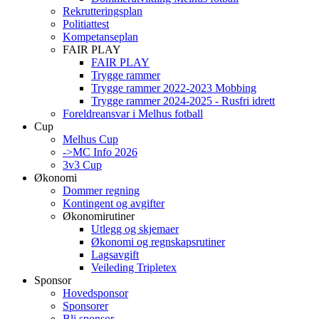
Rekrutteringsplan
Politiattest
Kompetanseplan
FAIR PLAY
FAIR PLAY
Trygge rammer
Trygge rammer 2022-2023 Mobbing
Trygge rammer 2024-2025 - Rusfri idrett
Foreldreansvar i Melhus fotball
Cup
Melhus Cup
->MC Info 2026
3v3 Cup
Økonomi
Dommer regning
Kontingent og avgifter
Økonomirutiner
Utlegg og skjemaer
Økonomi og regnskapsrutiner
Lagsavgift
Veileding Tripletex
Sponsor
Hovedsponsor
Sponsorer
Bli sponsor