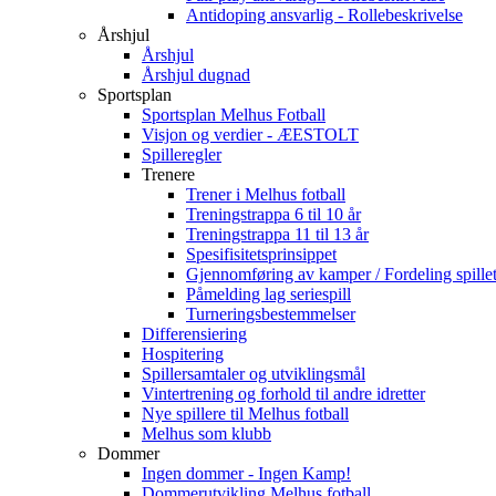
Antidoping ansvarlig - Rollebeskrivelse
Årshjul
Årshjul
Årshjul dugnad
Sportsplan
Sportsplan Melhus Fotball
Visjon og verdier - ÆESTOLT
Spilleregler
Trenere
Trener i Melhus fotball
Treningstrappa 6 til 10 år
Treningstrappa 11 til 13 år
Spesifisitetsprinsippet
Gjennomføring av kamper / Fordeling spillet
Påmelding lag seriespill
Turneringsbestemmelser
Differensiering
Hospitering
Spillersamtaler og utviklingsmål
Vintertrening og forhold til andre idretter
Nye spillere til Melhus fotball
Melhus som klubb
Dommer
Ingen dommer - Ingen Kamp!
Dommerutvikling Melhus fotball