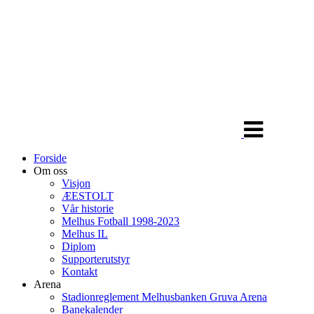
Veksle
navigasjon
Forside
Om oss
Visjon
ÆESTOLT
Vår historie
Melhus Fotball 1998-2023
Melhus IL
Diplom
Supporterutstyr
Kontakt
Arena
Stadionreglement Melhusbanken Gruva Arena
Banekalender