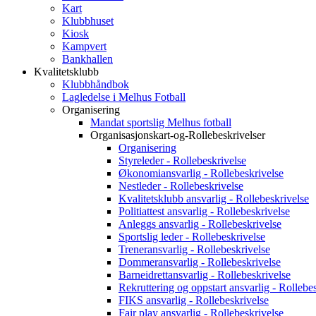
Kart
Klubbhuset
Kiosk
Kampvert
Bankhallen
Kvalitetsklubb
Klubbhåndbok
Lagledelse i Melhus Fotball
Organisering
Mandat sportslig Melhus fotball
Organisasjonskart-og-Rollebeskrivelser
Organisering
Styreleder - Rollebeskrivelse
Økonomiansvarlig - Rollebeskrivelse
Nestleder - Rollebeskrivelse
Kvalitetsklubb ansvarlig - Rollebeskrivelse
Politiattest ansvarlig - Rollebeskrivelse
Anleggs ansvarlig - Rollebeskrivelse
Sportslig leder - Rollebeskrivelse
Treneransvarlig - Rollebeskrivelse
Dommeransvarlig - Rollebeskrivelse
Barneidrettansvarlig - Rollebeskrivelse
Rekruttering og oppstart ansvarlig - Rollebe
FIKS ansvarlig - Rollebeskrivelse
Fair play ansvarlig - Rollebeskrivelse