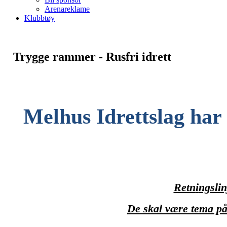
Arenareklame
Klubbtøy
Trygge rammer - Rusfri idrett
Melhus Idrettslag har 
Retn
i
ngslin
De skal være tema på