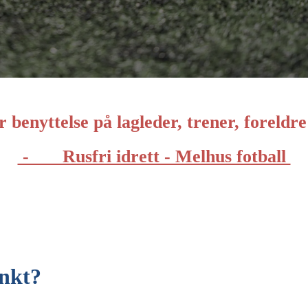
 benyttelse på lagleder, trener, foreldr
- Rusfri idrett - Melhus fotball
unkt?