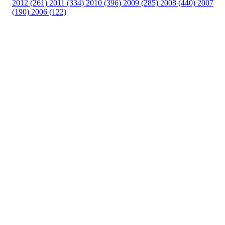
2012 (261)
2011 (334)
2010 (396)
2009 (285)
2008 (440)
2007
(190)
2006 (122)
Kontakt oss