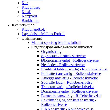
Kart
Klubbhuset
Kiosk
Kampvert
Bankhallen
Kvalitetsklubb
Klubbhåndbok
Lagledelse i Melhus Fotball
Organisering
Mandat sportslig Melhus fotball
Organisasjonskart-og-Rollebeskrivelser
Organisering
Styreleder - Rollebeskrivelse
Økonomiansvarlig - Rollebeskrivelse
Nestleder - Rollebeskrivelse
Kvalitetsklubb ansvarlig - Rollebeskrivelse
Politiattest ansvarlig - Rollebeskrivelse
Anleggs ansvarlig - Rollebeskrivelse
Sportslig leder - Rollebeskrivelse
Treneransvarlig - Rollebeskrivelse
Dommeransvarlig - Rollebeskrivelse
Barneidrettansvarlig - Rollebeskrivelse
Rekruttering og oppstart ansvarlig -
Rollebeskrivelse
FIKS ansvarlig - Rollebeskrivelse