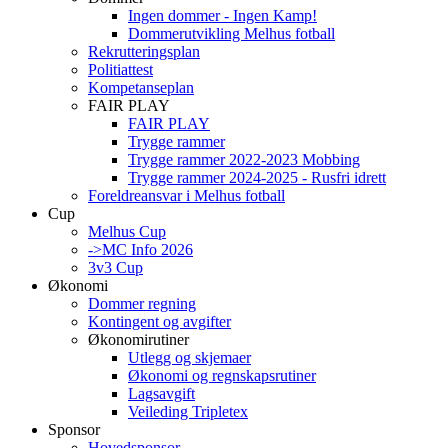
Ingen dommer - Ingen Kamp!
Dommerutvikling Melhus fotball
Rekrutteringsplan
Politiattest
Kompetanseplan
FAIR PLAY
FAIR PLAY
Trygge rammer
Trygge rammer 2022-2023 Mobbing
Trygge rammer 2024-2025 - Rusfri idrett
Foreldreansvar i Melhus fotball
Cup
Melhus Cup
->MC Info 2026
3v3 Cup
Økonomi
Dommer regning
Kontingent og avgifter
Økonomirutiner
Utlegg og skjemaer
Økonomi og regnskapsrutiner
Lagsavgift
Veileding Tripletex
Sponsor
Hovedsponsor