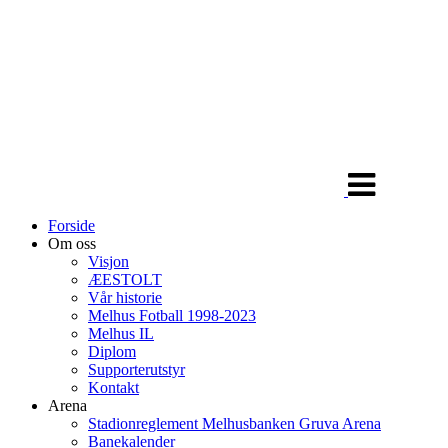
Veksle
navigasjon
Forside
Om oss
Visjon
ÆESTOLT
Vår historie
Melhus Fotball 1998-2023
Melhus IL
Diplom
Supporterutstyr
Kontakt
Arena
Stadionreglement Melhusbanken Gruva Arena
Banekalender