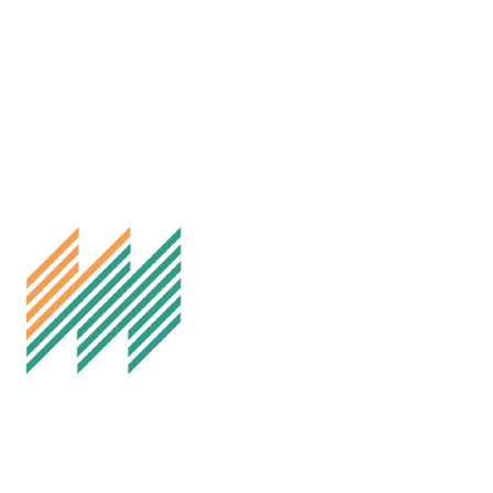
Melhus IL Fotball
Besøksadresse: Idrettsvegen 35, 7224 Melhus
Postadresse: Melhus Fotball, Postboks 169, 7221 Melhus
E-post: styret@fotball.melhusil.no
Org.nr. 999298060