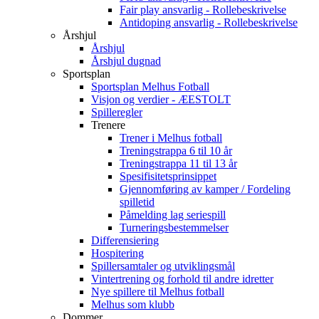
Fair play ansvarlig - Rollebeskrivelse
Antidoping ansvarlig - Rollebeskrivelse
Årshjul
Årshjul
Årshjul dugnad
Sportsplan
Sportsplan Melhus Fotball
Visjon og verdier - ÆESTOLT
Spilleregler
Trenere
Trener i Melhus fotball
Treningstrappa 6 til 10 år
Treningstrappa 11 til 13 år
Spesifisitetsprinsippet
Gjennomføring av kamper / Fordeling
spilletid
Påmelding lag seriespill
Turneringsbestemmelser
Differensiering
Hospitering
Spillersamtaler og utviklingsmål
Vintertrening og forhold til andre idretter
Nye spillere til Melhus fotball
Melhus som klubb
Dommer