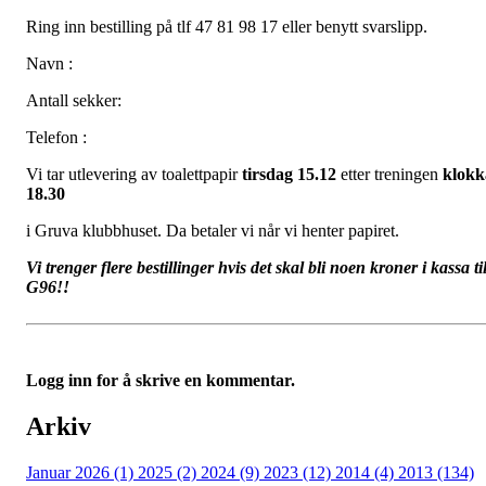
Ring inn bestilling på tlf 47 81 98 17 eller benytt svarslipp.
Navn :
Antall sekker:
Telefon :
Vi tar utlevering av toalettpapir
tirsdag 15.12
etter treningen
klokk
18.30
i Gruva klubbhuset. Da betaler vi når vi henter papiret.
Vi trenger flere bestillinger hvis det skal bli noen kroner i kassa ti
G96!!
Logg inn for å skrive en kommentar.
Arkiv
Januar 2026 (1)
2025 (2)
2024 (9)
2023 (12)
2014 (4)
2013 (134)