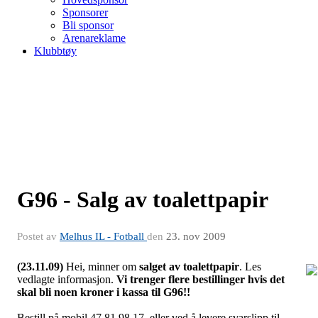
Sponsorer
Bli sponsor
Arenareklame
Klubbtøy
G96 - Salg av toalettpapir
Postet av
Melhus IL - Fotball
den
23. nov 2009
(23.11.09)
Hei, minner om
salget av toalettpapir
. Les
vedlagte informasjon.
Vi trenger flere bestillinger hvis det
g96
skal bli noen kroner i kassa til G96!!
Bestill på mobil 47 81 98 17, eller ved å levere svarslipp til