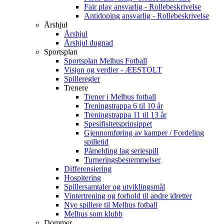
Fair play ansvarlig - Rollebeskrivelse
Antidoping ansvarlig - Rollebeskrivelse
Årshjul
Årshjul
Årshjul dugnad
Sportsplan
Sportsplan Melhus Fotball
Visjon og verdier - ÆESTOLT
Spilleregler
Trenere
Trener i Melhus fotball
Treningstrappa 6 til 10 år
Treningstrappa 11 til 13 år
Spesifisitetsprinsippet
Gjennomføring av kamper / Fordeling
spilletid
Påmelding lag seriespill
Turneringsbestemmelser
Differensiering
Hospitering
Spillersamtaler og utviklingsmål
Vintertrening og forhold til andre idretter
Nye spillere til Melhus fotball
Melhus som klubb
Dommer