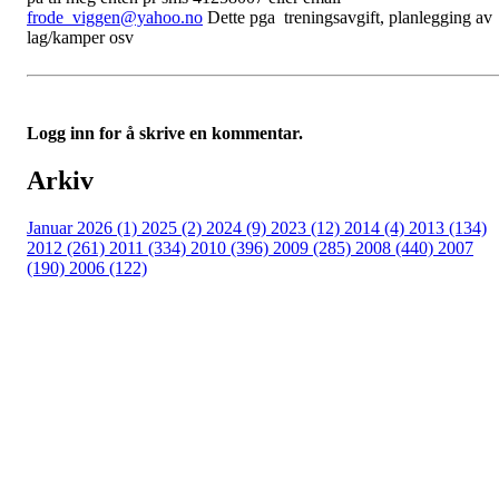
frode_viggen@yahoo.no
Dette pga treningsavgift, planlegging av
lag/kamper osv
Logg inn for å skrive en kommentar.
Arkiv
Januar 2026 (1)
2025 (2)
2024 (9)
2023 (12)
2014 (4)
2013 (134)
2012 (261)
2011 (334)
2010 (396)
2009 (285)
2008 (440)
2007
(190)
2006 (122)