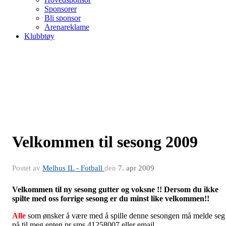
Sponsorer
Bli sponsor
Arenareklame
Klubbtøy
Velkommen til sesong 2009
Postet av
Melhus IL - Fotball
den
7. apr 2009
Velkommen til ny sesong gutter og voksne !! Dersom du ikke
spilte med oss forrige sesong er du minst like velkommen!!
Alle
som ønsker å være med å spille denne sesongen må melde seg
på til meg enten pr sms 41258007 eller email