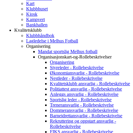
Kart
Klubbhuset
Kiosk
Kampvert
Bankhallen
Kvalitetsklubb
Klubbhåndbok
Lagledelse i Melhus Fotball
Organisering
Mandat sportslig Melhus fotball
Organisasjonskart-og-Rollebeskrivelser
Organisering
Styreleder - Rollebeskrivelse
Økonomiansvarlig - Rollebeskrivelse
Nestleder - Rollebeskrivelse
Kvalitetsklubb ansvarlig - Rollebeskrivelse
Politiattest ansvarlig - Rollebeskrivelse
Anleggs ansvarlig - Rollebeskrivelse
Sportslig leder - Rollebeskrivelse
Treneransvarlig - Rollebeskrivelse
Dommeransvarlig - Rollebeskrivelse
Barneidrettansvarlig - Rollebeskrivelse
Rekruttering og oppstart ansvarlig -
Rollebeskrivelse
FIKS ansvarlig - Rollebeskrivelse