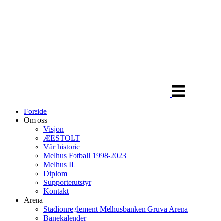
Veksle
navigasjon
Forside
Om oss
Visjon
ÆESTOLT
Vår historie
Melhus Fotball 1998-2023
Melhus IL
Diplom
Supporterutstyr
Kontakt
Arena
Stadionreglement Melhusbanken Gruva Arena
Banekalender