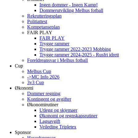
Ingen dommer - Ingen Kamp!
Dommerutvikling Melhus fotball
Rekrutteringsplan
Politiattest
Kompetanseplan
FAIR PLAY
FAIR PLAY
Trygge rammer
Trygge rammer 2022-2023 Mobbing
Trygge rammer 2024-2025 - Rusfri idrett
Foreldreansvar i Melhus fotball
Cup
Melhus Cup
->MC Info 2026
3v3 Cup
Økonomi
Dommer regning
Kontingent og avgifter
Økonomirutiner
Utlegg og skjemaer
Økonomi og regnskapsrutiner
Lagsavgift
Veileding Tripletex
Sponsor
Hovedsponsor