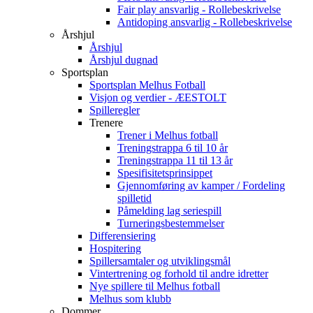
Fair play ansvarlig - Rollebeskrivelse
Antidoping ansvarlig - Rollebeskrivelse
Årshjul
Årshjul
Årshjul dugnad
Sportsplan
Sportsplan Melhus Fotball
Visjon og verdier - ÆESTOLT
Spilleregler
Trenere
Trener i Melhus fotball
Treningstrappa 6 til 10 år
Treningstrappa 11 til 13 år
Spesifisitetsprinsippet
Gjennomføring av kamper / Fordeling
spilletid
Påmelding lag seriespill
Turneringsbestemmelser
Differensiering
Hospitering
Spillersamtaler og utviklingsmål
Vintertrening og forhold til andre idretter
Nye spillere til Melhus fotball
Melhus som klubb
Dommer