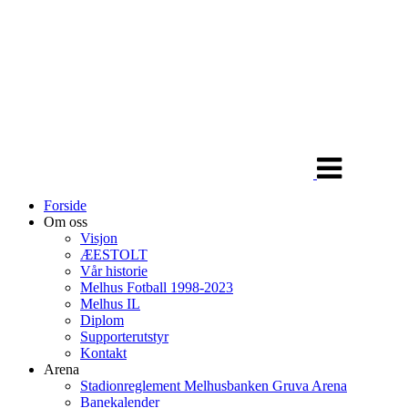
Veksle
navigasjon
Forside
Om oss
Visjon
ÆESTOLT
Vår historie
Melhus Fotball 1998-2023
Melhus IL
Diplom
Supporterutstyr
Kontakt
Arena
Stadionreglement Melhusbanken Gruva Arena
Banekalender