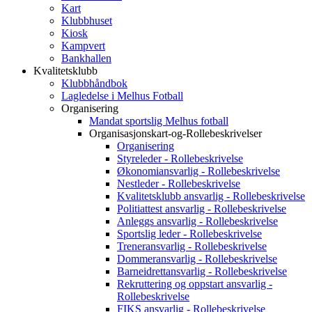
Kart
Klubbhuset
Kiosk
Kampvert
Bankhallen
Kvalitetsklubb
Klubbhåndbok
Lagledelse i Melhus Fotball
Organisering
Mandat sportslig Melhus fotball
Organisasjonskart-og-Rollebeskrivelser
Organisering
Styreleder - Rollebeskrivelse
Økonomiansvarlig - Rollebeskrivelse
Nestleder - Rollebeskrivelse
Kvalitetsklubb ansvarlig - Rollebeskrivelse
Politiattest ansvarlig - Rollebeskrivelse
Anleggs ansvarlig - Rollebeskrivelse
Sportslig leder - Rollebeskrivelse
Treneransvarlig - Rollebeskrivelse
Dommeransvarlig - Rollebeskrivelse
Barneidrettansvarlig - Rollebeskrivelse
Rekruttering og oppstart ansvarlig -
Rollebeskrivelse
FIKS ansvarlig - Rollebeskrivelse