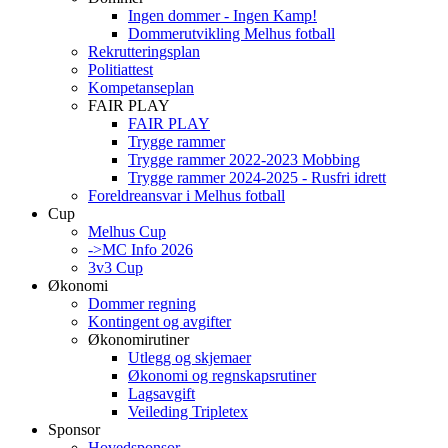
Ingen dommer - Ingen Kamp!
Dommerutvikling Melhus fotball
Rekrutteringsplan
Politiattest
Kompetanseplan
FAIR PLAY
FAIR PLAY
Trygge rammer
Trygge rammer 2022-2023 Mobbing
Trygge rammer 2024-2025 - Rusfri idrett
Foreldreansvar i Melhus fotball
Cup
Melhus Cup
->MC Info 2026
3v3 Cup
Økonomi
Dommer regning
Kontingent og avgifter
Økonomirutiner
Utlegg og skjemaer
Økonomi og regnskapsrutiner
Lagsavgift
Veileding Tripletex
Sponsor
Hovedsponsor