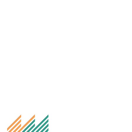
Kontakt oss
Melhus IL Fotball
Besøksadresse: Idrettsvegen 35, 7224 Melhus
Postadresse: Melhus Fotball, Postboks 169, 7221 Melhus
E-post: styret@fotball.melhusil.no
Org.nr. 999298060