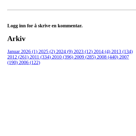
Logg inn for å skrive en kommentar.
Arkiv
Januar 2026 (1)
2025 (2)
2024 (9)
2023 (12)
2014 (4)
2013 (134)
2012 (261)
2011 (334)
2010 (396)
2009 (285)
2008 (440)
2007
(190)
2006 (122)