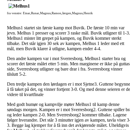
fra venstre: Einar,Runar,Magnus,Ramon,Jørgen,Magnus,Henrik
Melhus1 startet sin første kamp mot Buvik. De første 10 min var
jevn. Melhus 1 presser og scorer 3 raske mål. Buvik utligner til 1-3.
Melhus1 mister litt grepet på kampen, og Buvik kommer sterkt
tilbake. Det står igjen 30 sek av kampen, Melhus 1 leder med ett
mål, men Buvik klarer å utligne, kampen ender 4-4.
Den andre kampen var i mot Sverresborg, Melhus1 starter bra og
scorer det første målet etter 5 min. Men marginene er ikke på guttas
side, Sverresborg utligner og bare drar i fra. Sverresborg vinner
tilslutt 5-2.
Den tredje kampen den lørdagen er i mot Sjetne3. Guttene begynne
å få taket på det, og vinner fortjent 3-0. Og med denne seieren er d
videre til kvartfinale
Med godt humør og kampvilje møter Melhus1 til kamp denne
søndags morgen. Kampen er i mot Sverresborg2. Guttene spiller br
og leder kampen 2-0. Men Sverresborg2 kommer tilbake. Lagene
følger hverandre. Det står 3 minutter igjen av kampen, tavla viser 3
3. Begge lag kjemper for å få inn det avkjørende målet. Uheldigvis