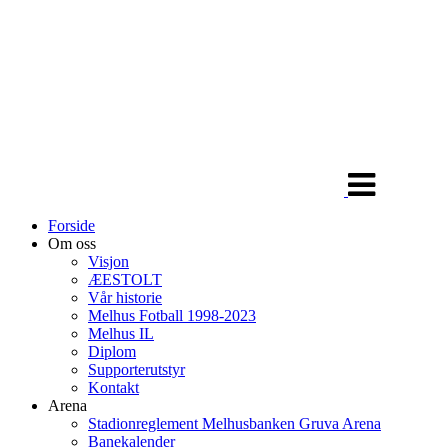
Veksle
navigasjon
Forside
Om oss
Visjon
ÆESTOLT
Vår historie
Melhus Fotball 1998-2023
Melhus IL
Diplom
Supporterutstyr
Kontakt
Arena
Stadionreglement Melhusbanken Gruva Arena
Banekalender