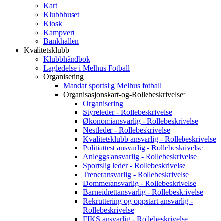
Kart
Klubbhuset
Kiosk
Kampvert
Bankhallen
Kvalitetsklubb
Klubbhåndbok
Lagledelse i Melhus Fotball
Organisering
Mandat sportslig Melhus fotball
Organisasjonskart-og-Rollebeskrivelser
Organisering
Styreleder - Rollebeskrivelse
Økonomiansvarlig - Rollebeskrivelse
Nestleder - Rollebeskrivelse
Kvalitetsklubb ansvarlig - Rollebeskrivelse
Politiattest ansvarlig - Rollebeskrivelse
Anleggs ansvarlig - Rollebeskrivelse
Sportslig leder - Rollebeskrivelse
Treneransvarlig - Rollebeskrivelse
Dommeransvarlig - Rollebeskrivelse
Barneidrettansvarlig - Rollebeskrivelse
Rekruttering og oppstart ansvarlig -
Rollebeskrivelse
FIKS ansvarlig - Rollebeskrivelse