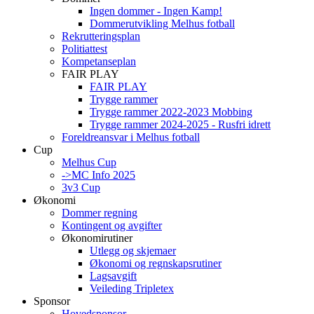
Ingen dommer - Ingen Kamp!
Dommerutvikling Melhus fotball
Rekrutteringsplan
Politiattest
Kompetanseplan
FAIR PLAY
FAIR PLAY
Trygge rammer
Trygge rammer 2022-2023 Mobbing
Trygge rammer 2024-2025 - Rusfri idrett
Foreldreansvar i Melhus fotball
Cup
Melhus Cup
->MC Info 2025
3v3 Cup
Økonomi
Dommer regning
Kontingent og avgifter
Økonomirutiner
Utlegg og skjemaer
Økonomi og regnskapsrutiner
Lagsavgift
Veileding Tripletex
Sponsor
Hovedsponsor