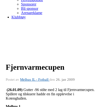
Sponsorer
Bli sponsor
Arenareklame
Klubbtøy
Fjernvarmecupen
Postet av
Melhus IL - Fotball
den
26. jan 2009
(26.01.09)
Gutter -96 stilte med 2 lag til Fjernvarmecupen.
Spillere og tilskuere hadde en fin opplevelse i
Kotenghallen.
Melhus 1