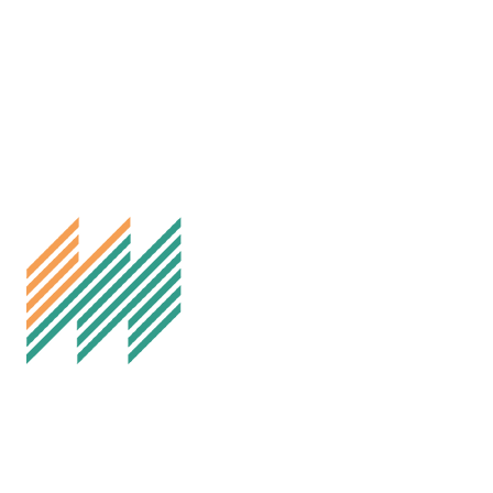
Melhus IL Fotball
Besøksadresse: Idrettsvegen 35, 7224 Melhus
Postadresse: Melhus Fotball, Postboks 169, 7221 Melhus
E-post: styret@fotball.melhusil.no
Org.nr. 999298060