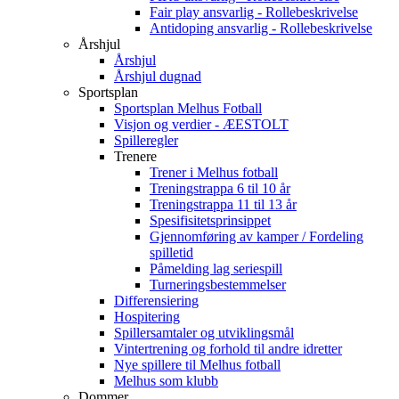
Fair play ansvarlig - Rollebeskrivelse
Antidoping ansvarlig - Rollebeskrivelse
Årshjul
Årshjul
Årshjul dugnad
Sportsplan
Sportsplan Melhus Fotball
Visjon og verdier - ÆESTOLT
Spilleregler
Trenere
Trener i Melhus fotball
Treningstrappa 6 til 10 år
Treningstrappa 11 til 13 år
Spesifisitetsprinsippet
Gjennomføring av kamper / Fordeling
spilletid
Påmelding lag seriespill
Turneringsbestemmelser
Differensiering
Hospitering
Spillersamtaler og utviklingsmål
Vintertrening og forhold til andre idretter
Nye spillere til Melhus fotball
Melhus som klubb
Dommer