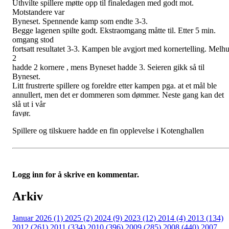
Uthvilte spillere møtte opp til finaledagen med godt mot.
Motstandere var
Byneset. Spennende kamp som endte 3-3.
Begge lagenen spilte godt. Ekstraomgang måtte til. Etter 5 min.
omgang stod
fortsatt resultatet 3-3. Kampen ble avgjort med kornertelling. Melh
2
hadde 2 kornere , mens Byneset hadde 3. Seieren gikk så til
Byneset.
Litt frustrerte spillere og foreldre etter kampen pga. at et mål ble
annullert, men det er dommeren som dømmer. Neste gang kan det
slå ut i vår
favør.
Spillere og tilskuere hadde en fin opplevelse i Kotenghallen
Logg inn for å skrive en kommentar.
Arkiv
Januar 2026 (1)
2025 (2)
2024 (9)
2023 (12)
2014 (4)
2013 (134)
2012 (261)
2011 (334)
2010 (396)
2009 (285)
2008 (440)
2007