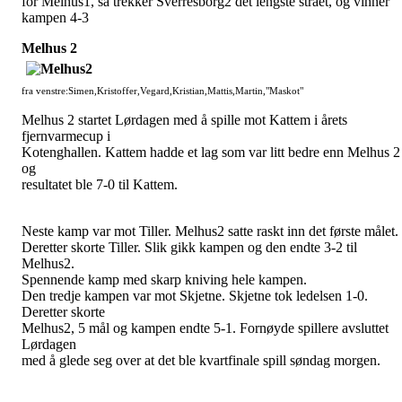
for Melhus1, så trekker Sverresborg2 det lengste strået, og vinner
kampen 4-3
Melhus 2
fra venstre:Simen,Kristoffer,Vegard,Kristian,Mattis,Martin,"Maskot"
Melhus 2 startet Lørdagen med å spille mot Kattem i årets
fjernvarmecup i
Kotenghallen. Kattem hadde et lag som var litt bedre enn Melhus 2
og
resultatet ble 7-0 til Kattem.
Neste kamp var mot Tiller. Melhus2 satte raskt inn det første målet.
Deretter skorte Tiller. Slik gikk kampen og den endte 3-2 til
Melhus2.
Spennende kamp med skarp kniving hele kampen.
Den tredje kampen var mot Skjetne. Skjetne tok ledelsen 1-0.
Deretter skorte
Melhus2, 5 mål og kampen endte 5-1. Fornøyde spillere avsluttet
Lørdagen
med å glede seg over at det ble kvartfinale spill søndag morgen.