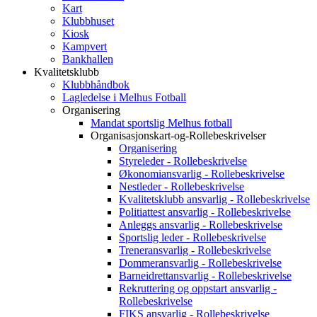
Kart
Klubbhuset
Kiosk
Kampvert
Bankhallen
Kvalitetsklubb
Klubbhåndbok
Lagledelse i Melhus Fotball
Organisering
Mandat sportslig Melhus fotball
Organisasjonskart-og-Rollebeskrivelser
Organisering
Styreleder - Rollebeskrivelse
Økonomiansvarlig - Rollebeskrivelse
Nestleder - Rollebeskrivelse
Kvalitetsklubb ansvarlig - Rollebeskrivelse
Politiattest ansvarlig - Rollebeskrivelse
Anleggs ansvarlig - Rollebeskrivelse
Sportslig leder - Rollebeskrivelse
Treneransvarlig - Rollebeskrivelse
Dommeransvarlig - Rollebeskrivelse
Barneidrettansvarlig - Rollebeskrivelse
Rekruttering og oppstart ansvarlig -
Rollebeskrivelse
FIKS ansvarlig - Rollebeskrivelse