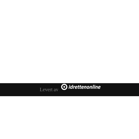
Kontakt oss
Melhus IL Fotball
Besøksadresse: Idrettsvegen 35, 7224 Melhus
Postadresse: Melhus Fotball, Postboks 169, 7221 Melhus
E-post: styret@fotball.melhusil.no
Levert av
Org.nr. 999298060