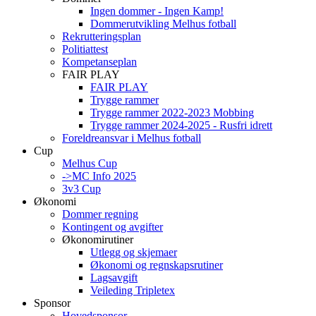
Ingen dommer - Ingen Kamp!
Dommerutvikling Melhus fotball
Rekrutteringsplan
Politiattest
Kompetanseplan
FAIR PLAY
FAIR PLAY
Trygge rammer
Trygge rammer 2022-2023 Mobbing
Trygge rammer 2024-2025 - Rusfri idrett
Foreldreansvar i Melhus fotball
Cup
Melhus Cup
->MC Info 2025
3v3 Cup
Økonomi
Dommer regning
Kontingent og avgifter
Økonomirutiner
Utlegg og skjemaer
Økonomi og regnskapsrutiner
Lagsavgift
Veileding Tripletex
Sponsor
Hovedsponsor