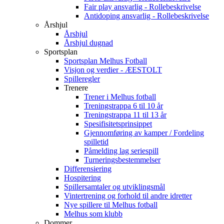
Fair play ansvarlig - Rollebeskrivelse
Antidoping ansvarlig - Rollebeskrivelse
Årshjul
Årshjul
Årshjul dugnad
Sportsplan
Sportsplan Melhus Fotball
Visjon og verdier - ÆESTOLT
Spilleregler
Trenere
Trener i Melhus fotball
Treningstrappa 6 til 10 år
Treningstrappa 11 til 13 år
Spesifisitetsprinsippet
Gjennomføring av kamper / Fordeling
spilletid
Påmelding lag seriespill
Turneringsbestemmelser
Differensiering
Hospitering
Spillersamtaler og utviklingsmål
Vintertrening og forhold til andre idretter
Nye spillere til Melhus fotball
Melhus som klubb
Dommer