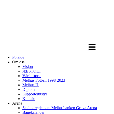
Veksle
navigasjon
Forside
Om oss
Visjon
ÆESTOLT
Vår historie
Melhus Fotball 1998-2023
Melhus IL
Diplom
Supporterutstyr
Kontakt
Arena
Stadionreglement Melhusbanken Gruva Arena
Banekalender